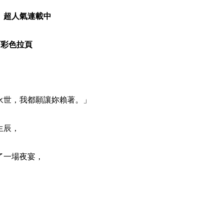
超人氣連載中
彩色拉頁
世，我都願讓妳賴著。」
生辰，
一場夜宴，