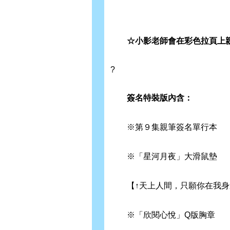
☆小影老師會在彩色拉頁上親
?
簽名特裝版內含：
※第９集親筆簽名單行本
※「星河月夜」大滑鼠墊
【↑天上人間，只願你在我身
※「欣閱心悅」Q版胸章