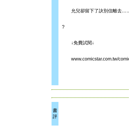
允兒卻留下了訣別信離去…
?
↓免費試閱↓
www.comicstar.com.tw/comic
書
評