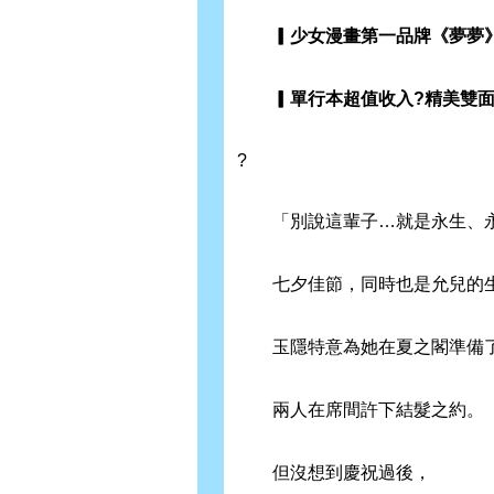
▎少女漫畫第一品牌《夢夢》
▎單行本超值收入?精美雙面
?
「別說這輩子…就是永生、永
七夕佳節，同時也是允兒的
玉隱特意為她在夏之閣準備了
兩人在席間許下結髮之約。
但沒想到慶祝過後，