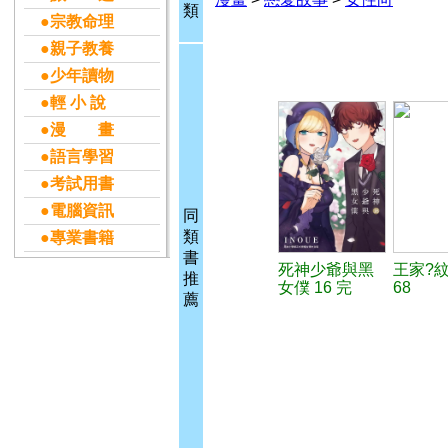
類
●宗教命理
●親子教養
●少年讀物
●輕 小 說
●漫 畫
●語言學習
●考試用書
●電腦資訊
同
類
●專業書籍
書
死神少爺與黑
王家?
推
女僕 16 完
68
薦