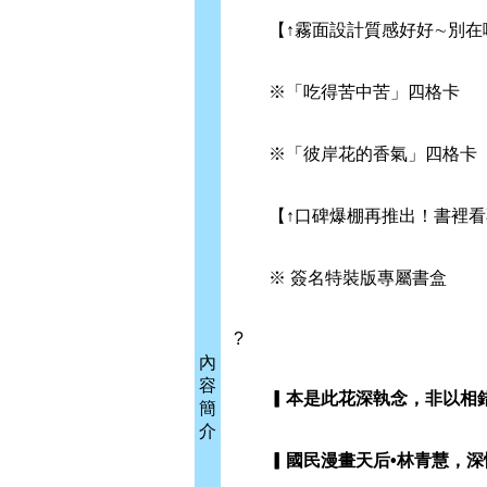
【↑霧面設計質感好好∼別在
※「吃得苦中苦」四格卡
※「彼岸花的香氣」四格卡
【↑口碑爆棚再推出！書裡看
※ 簽名特裝版專屬書盒
?
內
容
▎本是此花深執念，非以相錯
簡
介
▎國民漫畫天后•林青慧，深