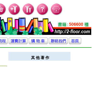
其 他 著 作