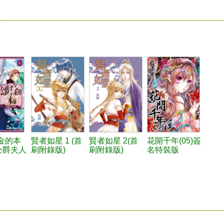
金的本
賢者如星 1 (首
賢者如星 2(首
花開千年(05)簽
 公爵夫人
刷附錄版)
刷附錄版)
名特裝版