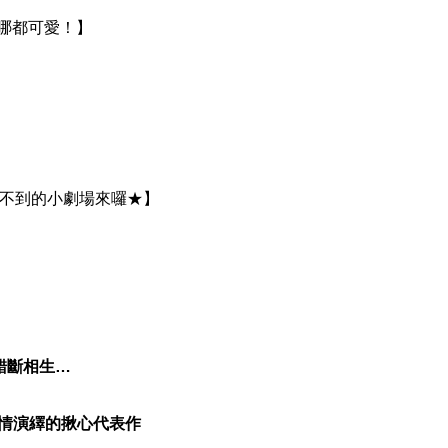
哪都可愛！】
不到的小劇場來囉★】
斷相生…
情演繹的揪心代表作