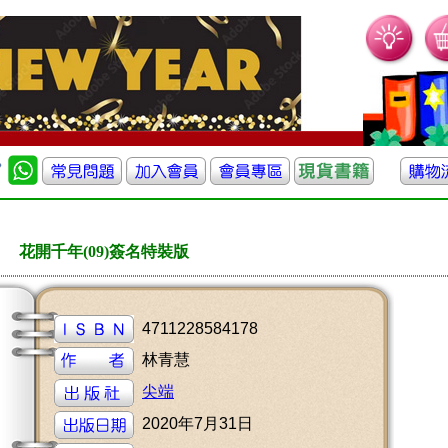
花開千年(09)簽名特裝版
4711228584178
林青慧
尖端
2020年7月31日