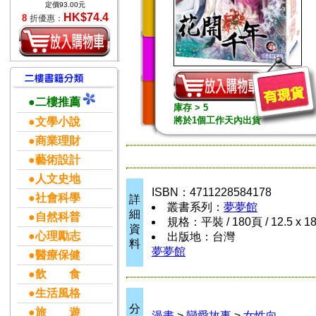
定價93.00元
HK$74.4
8
折優惠：
●二樓推薦
庫存 > 5
將於1個工作天內出貨
●文學小說
●商業理財
●藝術設計
●人文史地
ISBN：4711228584178
●社會科學
詳
叢書系列：
夢夢館
細
●自然科普
規格：平裝 / 180頁 / 12.5 x 1
資
●心理勵志
出版地：台灣
料
夢夢館
●醫療保健
●飲 食
●生活風格
分
●旅 遊
漫畫
>
戀愛故事
>
女性向