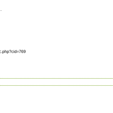
…
.php?cid=769