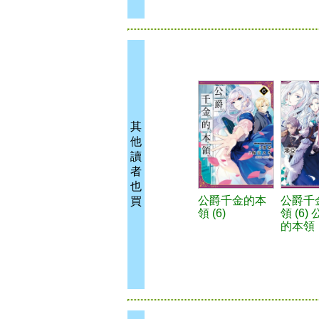
其
他
讀
者
也
公爵千金的本
公爵千
買
領 (6)
領 (6)
的本領