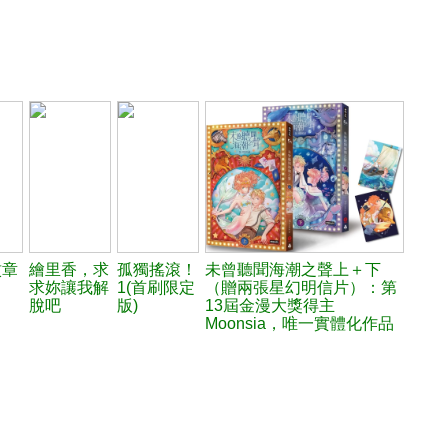
紋章
繪里香，求
孤獨搖滾！
未曾聽聞海潮之聲上＋下
求妳讓我解
1(首刷限定
（贈兩張星幻明信片）：第
脫吧
版)
13屆金漫大獎得主
Moonsia，唯一實體化作品