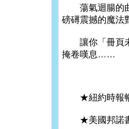
蕩氣迴腸的曲
磅礡震撼的魔法
讓你「冊頁未
掩卷嘆息……
★紐約時報暢
★美國邦諾書