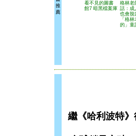
看不見的圖書
格林老
推
館7 暗黑檔案庫
話：成
薦
也會脫
「格林
的」童
繼《哈利波特》