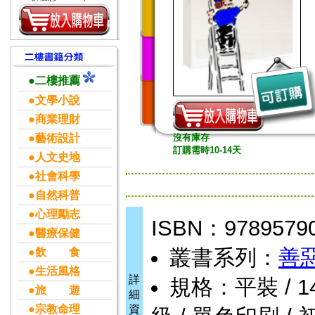
●二樓推薦
●文學小說
●商業理財
●藝術設計
沒有庫存
訂購需時10-14天
●人文史地
●社會科學
●自然科普
●心理勵志
ISBN：9789579
●醫療保健
叢書系列：
善
●飲 食
●生活風格
詳
規格：平裝 / 1424
●旅 遊
細
●宗教命理
資