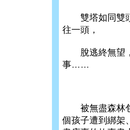
雙塔如同雙頭
往一頭，
脫逃終無望，
事……
被無盡森林包
個孩子遭到綁架