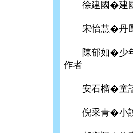
徐建國�建國
宋怡慧�丹鳳
陳郁如�少年
作者
安石榴�童話
倪采青�小