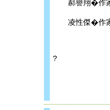
郝譽翔�作
凌性傑�作
?