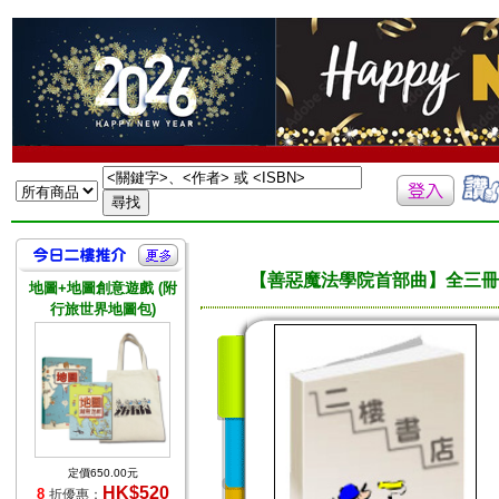
【善惡魔法學院首部曲】全三冊
地圖+地圖創意遊戲 (附
行旅世界地圖包)
定價650.00元
HK$520
8
折優惠：