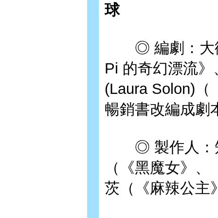
球
◎ 編劇：大衛•馬
Pi 的奇幻漂流
(Laura Sol
暢銷書改編成劇
◎ 製作人：知
（《黑魔女》、
茨（《麻辣公主