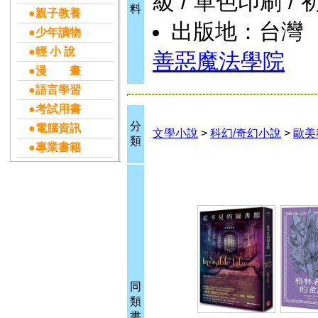
級 / 單色印刷 / 
料
●親子教養
出版地：台灣
●少年讀物
●輕 小 說
善惡魔法學院
●漫 畫
●語言學習
●考試用書
分
●電腦資訊
文學小說
>
科幻/奇幻小說
>
歐美
類
●專業書籍
同
類
書