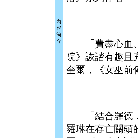
內
容
簡
介
「費盡心血、
院》詼諧有趣且
奎爾，《女巫前
「結合羅德．達
羅琳在存亡關頭