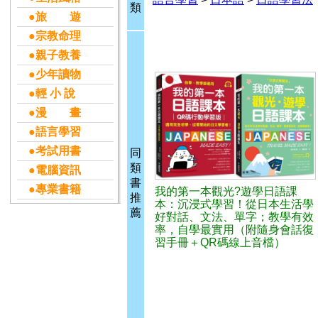
類
●旅 遊
●宗教命理
●親子教養
●少年讀物
●輕 小 說
●漫 畫
●語言學習
●考試用書
同
類
●電腦資訊
書
●專業書籍
我的第一本觀光?遊學日語課
推
本：沉浸式學習！從日本生活學
薦
好對話、文法、單字；教學有效
率，自學最實用（附隨身會話復
習手冊＋QR碼線上音檔）