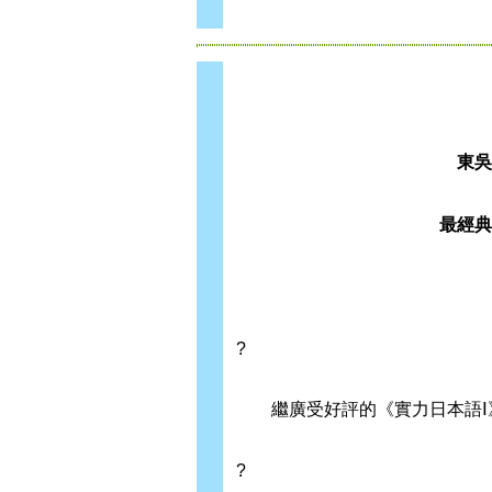
東吳
最經典
?
繼廣受好評的《實力日本語Ⅰ》
?