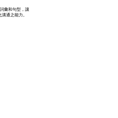
詞彙和句型，讓
化溝通之能力。