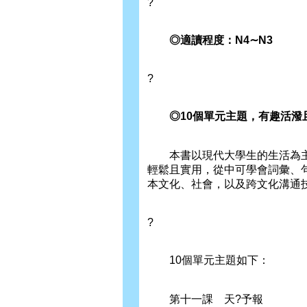
?
◎適讀程度：N4∼N3
?
◎10個單元主題，有趣活潑
本書以現代大學生的生活為主軸
輕鬆且實用，從中可學會詞彙、
本文化、社會，以及跨文化溝通
?
10個單元主題如下：
第十一課 天?予報