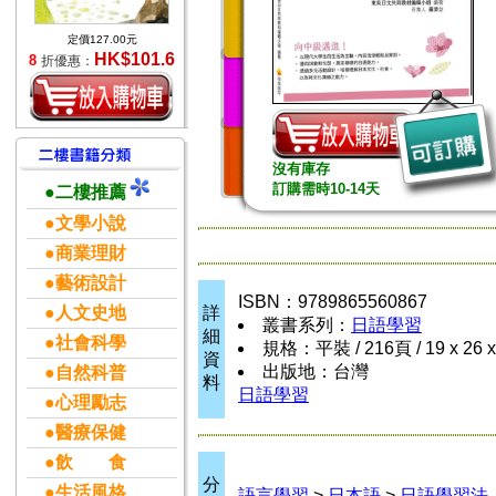
定價127.00元
HK$101.6
8
折優惠：
沒有庫存
訂購需時10-14天
●二樓推薦
●文學小說
●商業理財
●藝術設計
ISBN：9789865560867
●人文史地
詳
叢書系列：
日語學習
細
●社會科學
規格：平裝 / 216頁 / 19 x 26 
資
出版地：台灣
●自然科普
料
日語學習
●心理勵志
●醫療保健
●飲 食
分
●生活風格
語言學習
>
日本語
>
日語學習法