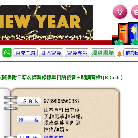
（隨書附日籍名師親錄標準日語發音＋朗讀音檔QR Code）
9789865560867
山本卓司,田中綾
子,陳冠霖,陳淑娟,
張政傑,廖育卿,劉
怡伶,羅濟立
瑞蘭國際