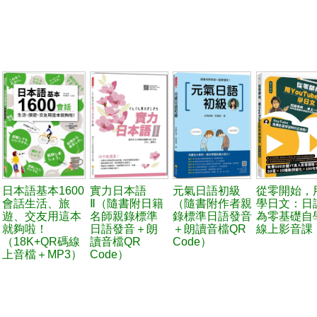
日本語基本1600
實力日本語
元氣日語初級
從零開始，用
會話生活、旅
Ⅱ（隨書附日籍
（隨書附作者親
學日文：日
遊、交友用這本
名師親錄標準
錄標準日語發音
為零基礎自
就夠啦！
日語發音＋朗
＋朗讀音檔QR
線上影音課
（18K+QR碼線
讀音檔QR
Code）
上音檔＋MP3）
Code）