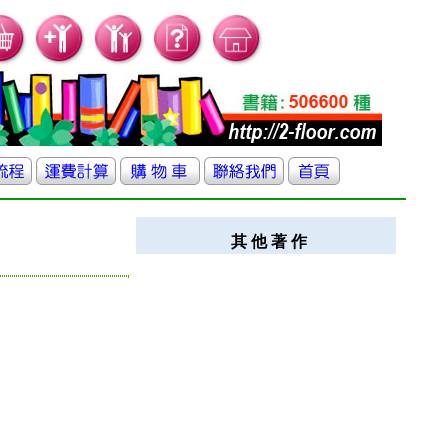
其 他 著 作