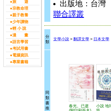
出版地：台灣
●旅 遊
●宗教命理
聯合譯叢
●親子教養
●少年讀物
●輕 小 說
●漫 畫
分
文學小說
>
翻譯文學
>
日本文學
●語言學習
類
●考試用書
●電腦資訊
●專業書籍
同
類
書
春光。已逝
小說 地
推
(附印刷簽名)
筒