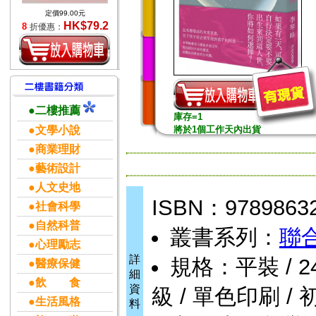
定價99.00元
HK$79.2
8
折優惠：
●二樓推薦
庫存=1
●文學小說
將於1個工作天內出貨
●商業理財
●藝術設計
●人文史地
ISBN：9789863
●社會科學
●自然科普
叢書系列：
聯
●心理勵志
詳
規格：平裝 / 248頁
●醫療保健
細
●飲 食
資
級 / 單色印刷 / 
●生活風格
料