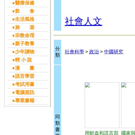
●醫療保健
●飲 食
社會人文
●生活風格
●旅 遊
●宗教命理
●親子教養
分
●少年讀物
社會科學
>
政治
>
中國研究
類
●輕 小 說
●漫 畫
●語言學習
●考試用書
●電腦資訊
●專業書籍
同
類
書
用鮮血和謊言寫
國家