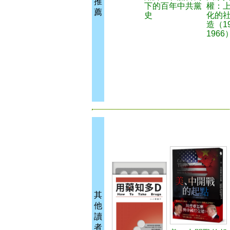
推
下的百年中共黨
權：
薦
史
化的
造（19
1966
其
他
讀
者