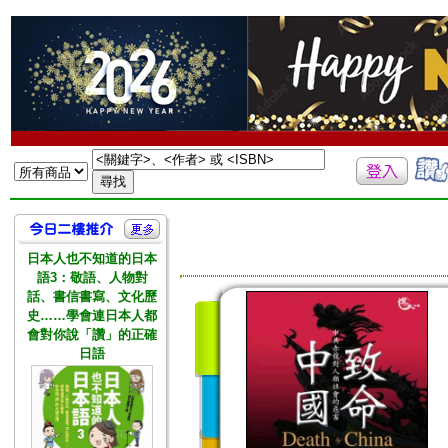
日本人也不知道的日本
語3：敬語、人物對
話、書信書寫、文化歷
史……學會連日本人都
會對你說「讚」的正確
日語