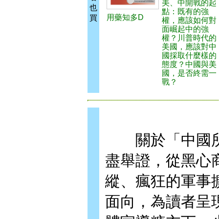
美、中開戰的起
也
點：既有的強
用藥知多D
買
權，應該如何對
面崛起中的強
權？川普時代的
美國，應該對中
國採取什麼樣的
態度？中國與美
國，是否終需一
戰？
關於「中國所
盡舉證，從黑心
縱、瘋狂的軍事
面向，為讀者呈