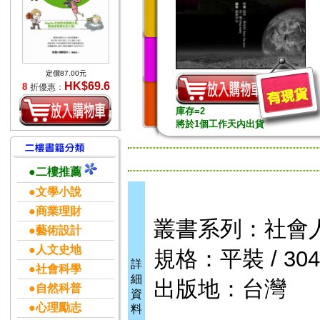
定價87.00元
HK$69.6
8
折優惠：
庫存=2
將於1個工作天內出貨
●二樓推薦
●文學小說
●商業理財
叢書系列：社會
●藝術設計
●人文史地
規格：平裝 / 304頁
詳
●社會科學
細
出版地：台灣
●自然科普
資
●心理勵志
料