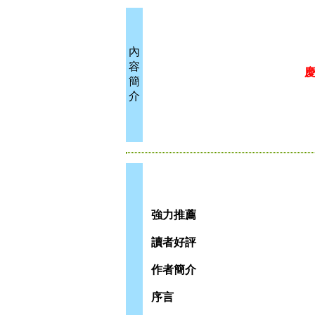
內
容
慶
簡
介
強力推薦
讀者好評
作者簡介
序言