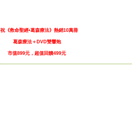
祝《救命聖經•葛森療法》熱銷10萬冊
葛森療法＋DVD雙響炮
市值899元，超值回饋499元