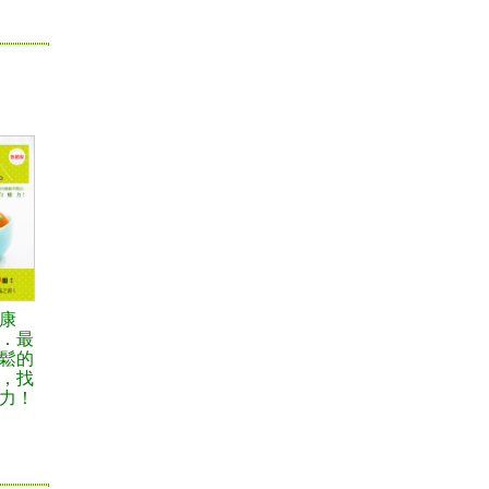
康
．最
鬆的
，找
力！