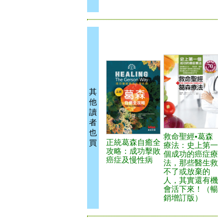
其
他
讀
者
也
救命聖經•葛森
正統葛森自癒全
買
療法：史上第一
攻略：成功擊敗
個成功的癌症療
癌症及慢性病
法，那些醫生救
不了或放棄的
人，其實還有機
會活下來！（暢
銷增訂版）