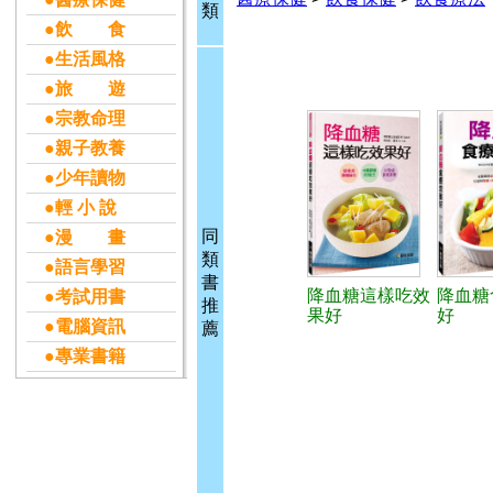
類
●飲 食
●生活風格
●旅 遊
●宗教命理
●親子教養
●少年讀物
●輕 小 說
同
●漫 畫
類
●語言學習
書
降血糖這樣吃效
降血糖
●考試用書
推
果好
好
●電腦資訊
薦
●專業書籍