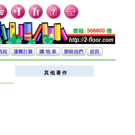
其 他 著 作