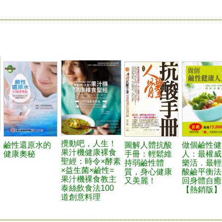
攪動吧，人生！
鹼性還原水的
圖解人體抗酸
做個鹼性健
果汁機健康裸食
健康奧秘
手冊：輕鬆維
人：最權威
聖經：時令×酵素
持弱鹼性體
樂活．最輕
×益生菌×鹼性=
質，身心健康
酸鹼平衡法
果汁機裸食教主
又美麗！
回身體自癒
泰絲飲食法100
【熱銷版】
道創意料理