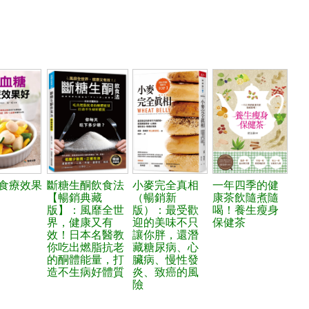
食療效果
斷糖生酮飲食法
小麥完全真相
一年四季的健
【暢銷典藏
（暢銷新
康茶飲隨煮隨
版】：風靡全世
版）：最受歡
喝！養生瘦身
界，健康又有
迎的美味不只
保健茶
效！日本名醫教
讓你胖，還潛
你吃出燃脂抗老
藏糖尿病、心
的酮體能量，打
臟病、慢性發
造不生病好體質
炎、致癌的風
險