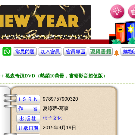
法＋葛森奇蹟DVD（熱銷10萬冊，書籍影音超值版）
9789757900320
夏綠蒂•葛森
柿子文化
2015年9月19日