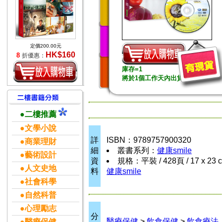
定價200.00元
HK$160
8
折優惠：
庫存=1
將於1個工作天內出貨
●二樓推薦
●文學小說
詳
ISBN：9789757900320
●商業理財
細
叢書系列：
健康smile
●藝術設計
資
規格：平裝 / 428頁 / 17 x 23 
●人文史地
料
健康smile
●社會科學
●自然科普
●心理勵志
分
醫療保健
>
飲食保健
>
飲食療法
●醫療保健