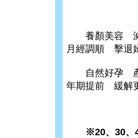
養顏美容 減
月經調順 擊退
自然好孕 產
年期提前 緩解
※20、30、