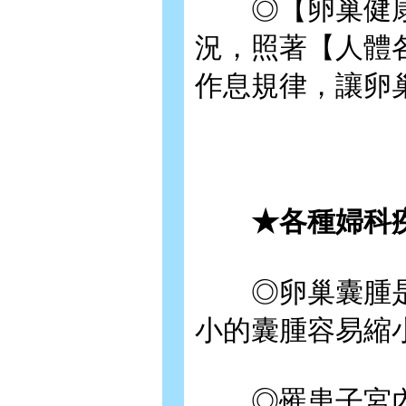
◎【卵巢健康
況，照著【人體
作息規律，讓卵
★各種婦科疾
◎卵巢囊腫是
小的囊腫容易縮
◎罹患子宮內