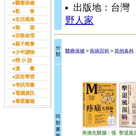
●醫療保健
出版地：台灣
●飲 食
野人家
●生活風格
●旅 遊
●宗教命理
●親子教養
分
醫療保健
>
疾病百科
>
其他各科
●少年讀物
類
●輕 小 說
●漫 畫
●語言學習
●考試用書
●電腦資訊
●專業書籍
同
類
書
疼痛先醫腦：慢
擊退風
推