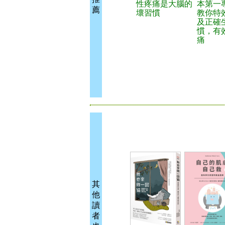
性疼痛是大腦的
本第一
薦
壞習慣
教你特
及正確
慣，有
痛
其
他
讀
者