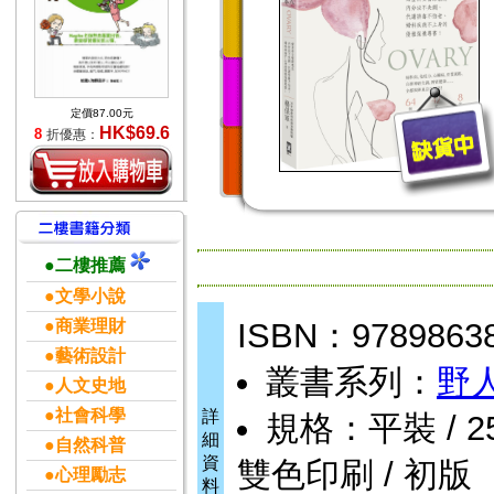
定價87.00元
HK$69.6
8
折優惠：
●二樓推薦
●文學小說
●商業理財
ISBN：9789863
●藝術設計
叢書系列：
野
●人文史地
●社會科學
詳
規格：平裝 / 256頁
細
●自然科普
資
雙色印刷 / 初版
●心理勵志
料