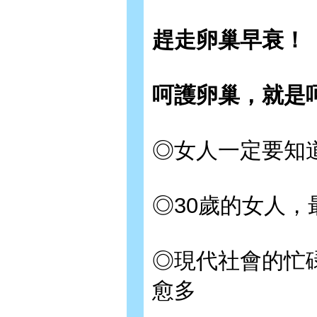
趕走卵巢早衰！
呵護卵巢，就是
◎女人一定要知
◎30歲的女人，
◎現代社會的忙
愈多