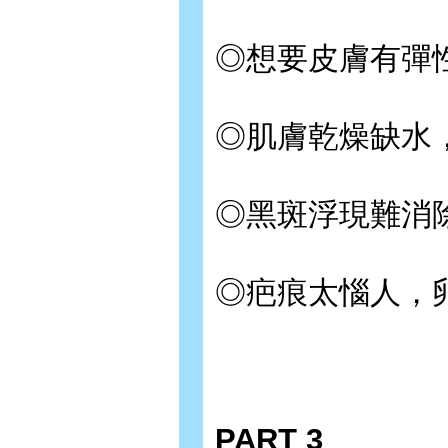
◎想要皮膚有彈
◎肌膚乾燥缺水
◎黑斑浮現難消
◎疤痕太惱人，
PART 3