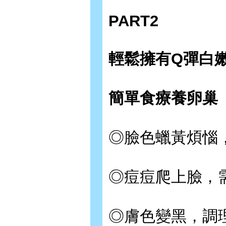
PART2
輕鬆擁有Q彈白
簡單食療養卵巢
◎臉色蠟黃煩惱
◎痘痘爬上臉，
◎膚色變黑，調