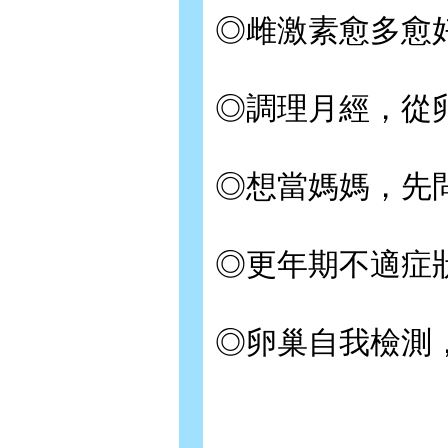
◎雌激素愈多愈
◎調理月經，從
◎想當媽媽，先
◎更年期不適症
◎卵巢自我檢測