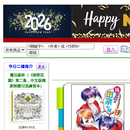
魔法森林（《秘密花
園》第二集，中文版獨
家附贈32頁練習本）
定價93.00元