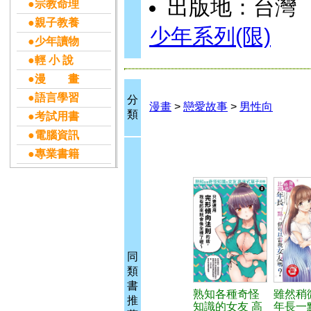
出版地：台灣
●宗教命理
●親子教養
少年系列(限)
●少年讀物
●輕 小 說
●漫 畫
●語言學習
分
漫畫
>
戀愛故事
>
男性向
類
●考試用書
●電腦資訊
●專業書籍
同
類
書
熟知各種奇怪
雖然稍
推
知識的女友 高
年長一