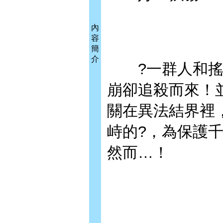
內
容
簡
介
?一群人和搖曳
崩卻追殺而來！
關在異法結界裡
峙的?，為保護
然而…！