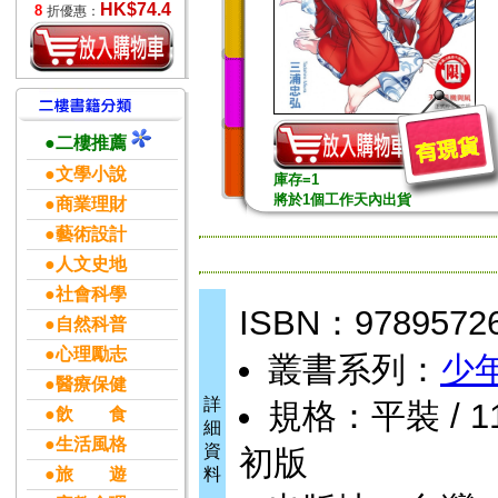
HK$74.4
8
折優惠：
●二樓推薦
●文學小說
庫存=1
將於1個工作天內出貨
●商業理財
●藝術設計
●人文史地
●社會科學
ISBN：9789572
●自然科普
●心理勵志
叢書系列：
少年
●醫療保健
詳
規格：平裝 / 11.
●飲 食
細
●生活風格
資
初版
●旅 遊
料