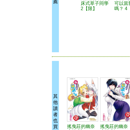
薦
床式草子同學
可以當
2【限】
嗎？ 4
其
他
讀
者
也
搖曳莊的幽奈
搖曳莊的幽奈
買