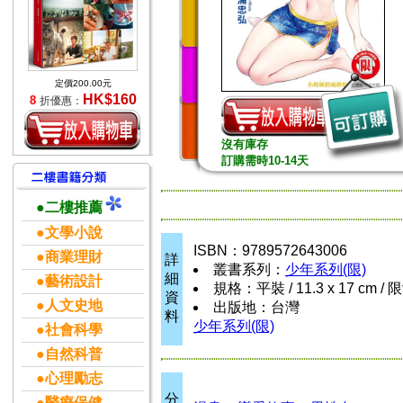
定價200.00元
HK$160
8
折優惠：
沒有庫存
訂購需時10-14天
●二樓推薦
●文學小說
ISBN：9789572643006
●商業理財
詳
叢書系列：
少年系列(限)
細
●藝術設計
規格：平裝 / 11.3 x 17 cm /
資
●人文史地
出版地：台灣
料
少年系列(限)
●社會科學
●自然科普
●心理勵志
分
●醫療保健