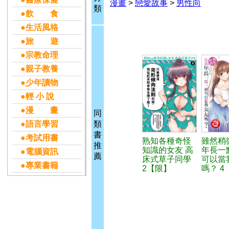
漫畫
>
戀愛故事
>
男性向
類
●飲 食
●生活風格
●旅 遊
●宗教命理
●親子教養
●少年讀物
●輕 小 說
●漫 畫
同
●語言學習
類
書
●考試用書
熟知各種奇怪
雖然稍
推
知識的女友 高
年長一
●電腦資訊
薦
床式草子同學
可以當
●專業書籍
2【限】
嗎？ 4