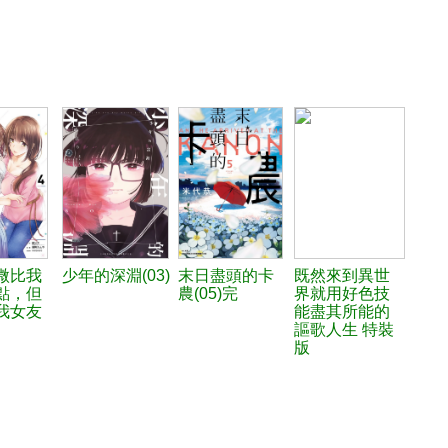
微比我
少年的深淵(03)
末日盡頭的卡
既然來到異世
點，但
農(05)完
界就用好色技
我女友
能盡其所能的
謳歌人生 特裝
版