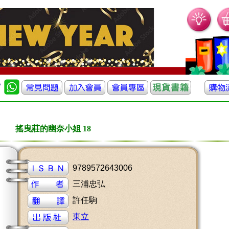
搖曳莊的幽奈小姐 18
9789572643006
三浦忠弘
許任駒
東立