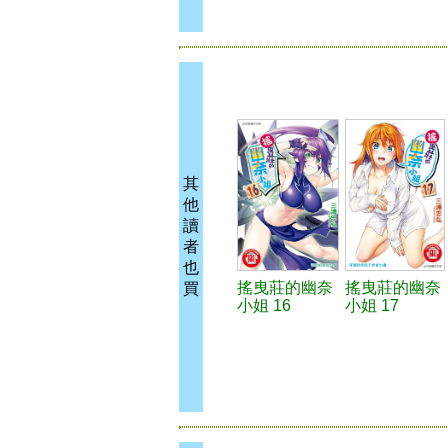
其
他
讀
者
也
搖曳莊的幽奈
搖曳莊的幽奈
買
小姐 16
小姐 17