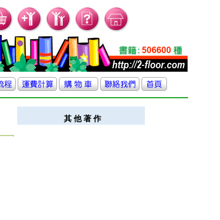
其 他 著 作