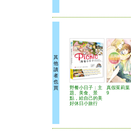
其
他
讀
者
也
野餐小日子：主
真假茱莉葉 
買
題、美食、景
9
點，給自己的美
好休日小旅行