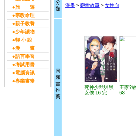
分
漫畫
>
戀愛故事
>
女性向
●旅 遊
類
●宗教命理
●親子教養
●少年讀物
●輕 小 說
●漫 畫
●語言學習
●考試用書
同
●電腦資訊
類
●專業書籍
書
死神少爺與黑
王家?
推
女僕 16 完
68
薦