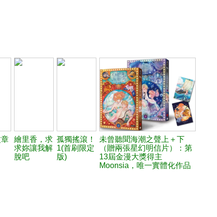
紋章
繪里香，求
孤獨搖滾！
未曾聽聞海潮之聲上＋下
求妳讓我解
1(首刷限定
（贈兩張星幻明信片）：第
脫吧
版)
13屆金漫大獎得主
Moonsia，唯一實體化作品