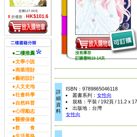
定價127.00元
HK$101.6
8
折優惠：
●二樓推薦
沒有庫存
訂購需時10-14天
●文學小說
●商業理財
●藝術設計
●人文史地
ISBN：9789865046118
詳
●社會科學
叢書系列：
女性向
細
規格：平裝 / 192頁 / 11.2 x 1
●自然科普
資
出版地：台灣
●心理勵志
料
女性向
●醫療保健
●飲 食
●生活風格