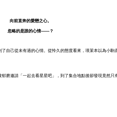
向前直奔的愛戀之心。
忽略的是誰的心情——？
了自己從未有過的心情。從怜久的態度看來，瑛茉本以為小駒
。
郁磨邀請「一起去看星星吧」，到了集合地點後卻發現竟然只