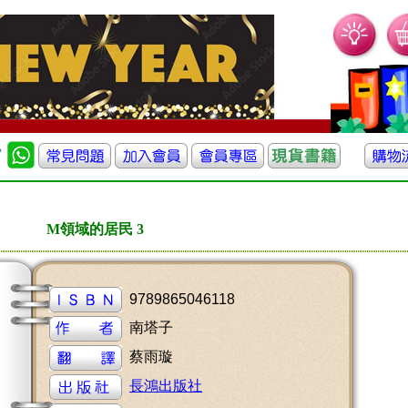
M領域的居民 3
9789865046118
南塔子
蔡雨璇
長鴻出版社