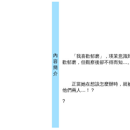
內
「我喜歡郁磨」，瑛茉意識到
容
歡郁磨，但觀察後卻不得而知…
簡
介
正當她在想該怎麼辦時，就被
他們兩人…！？
?