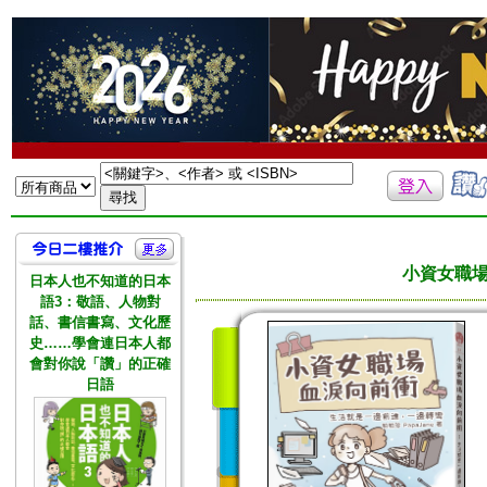
小資女職
日本人也不知道的日本
語3：敬語、人物對
話、書信書寫、文化歷
史……學會連日本人都
會對你說「讚」的正確
日語