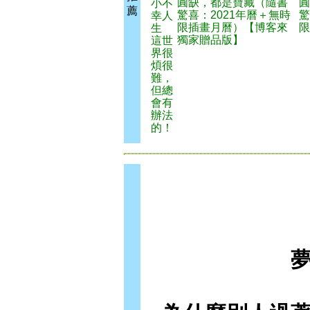
圓缺，都是寶藏（隨書
圓
小不
薦
驚喜：2021年曆＋無時
驚
幸人
限插畫月曆）【博客來
限
生
獨家贈品版】
這世
界很
煩很
難，
但總
會有
辦法
的！