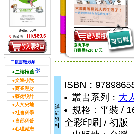
定價87.00元
HK$69.6
8
折優惠：
沒有庫存
訂購需時10-14天
●二樓推薦
●文學小說
ISBN：9789865
●商業理財
叢書系列：
大
●藝術設計
●人文史地
詳
規格：平裝 / 160頁
●社會科學
細
資
全彩印刷 / 初版
●自然科普
料
●心理勵志