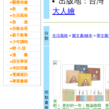
出版地：台灣
●醫療保健
●飲 食
大人繪
●生活風格
●旅 遊
●宗教命理
分
●親子教養
生活風格
>
圖文書/繪本
>
華文圖
類
●少年讀物
●輕 小 說
●漫 畫
●語言學習
●考試用書
●電腦資訊
●專業書籍
同
類
哭
書
更好的一年：無論陰晴
更
吧！
推