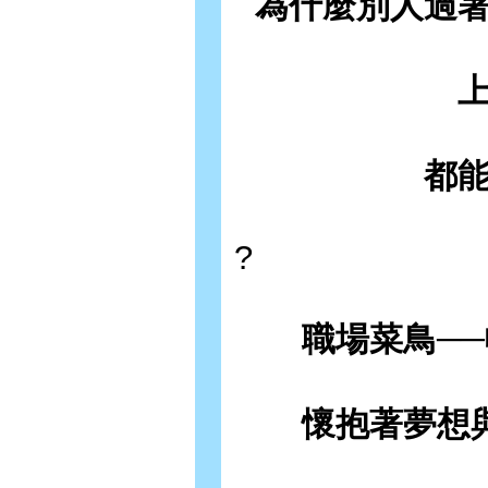
為什麼別人過
都
?
職場菜鳥──
懷抱著夢想與