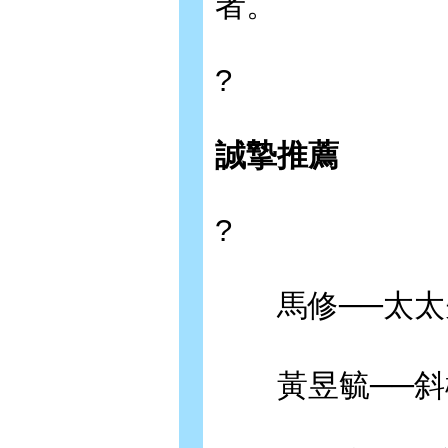
者。
?
誠摯推薦
?
馬修──太太
黃昱毓──斜