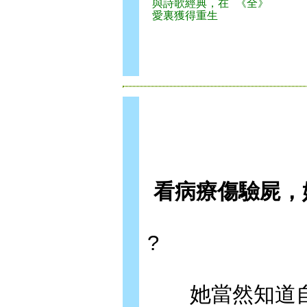
與詩歌經典，在
《全》
愛裏獲得重生
看病療傷驗屍，
?
她當然知道自