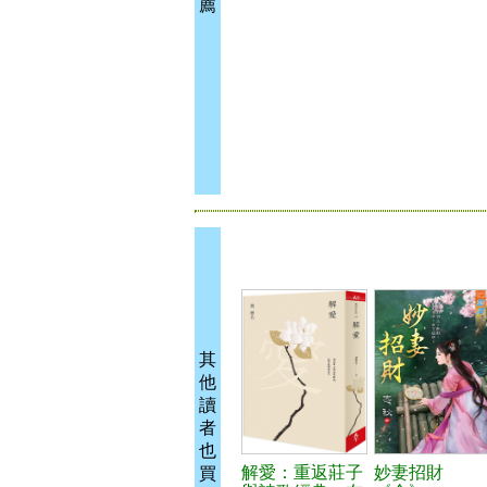
薦
其
他
讀
者
也
解愛：重返莊子
妙妻招財
買