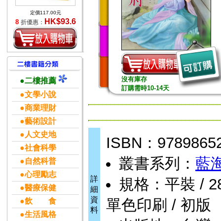
定價117.00元
HK$93.6
8
折優惠：
沒有庫存
●二樓推薦
訂購需時10-14天
●文學小說
●商業理財
●藝術設計
●人文史地
ISBN：9789865
●社會科學
叢書系列：
藍
●自然科普
●心理勵志
詳
規格：平裝 / 288頁
●醫療保健
細
資
單色印刷 / 初版
●飲 食
料
●生活風格