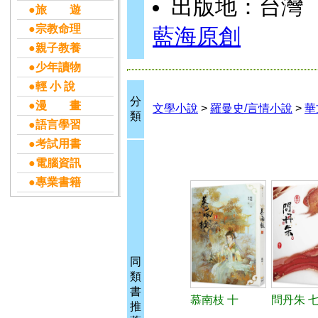
出版地：台灣
●旅 遊
●宗教命理
藍海原創
●親子教養
●少年讀物
●輕 小 說
分
●漫 畫
文學小說
>
羅曼史/言情小說
>
華
類
●語言學習
●考試用書
●電腦資訊
●專業書籍
同
類
書
慕南枝 十
問丹朱 七
推