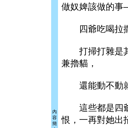
做奴婢該做的事
四爺吃喝拉撒
打掃打雜是其
兼擼貓，
還能動不動就
這些都是四爺
內
恨，一再對她出
容
簡