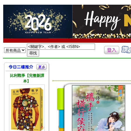
比利戰爭【完整新譯
本】