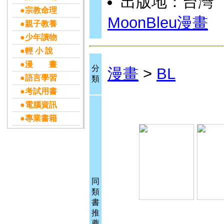
出版地：台灣
●宗教命理
MoonBleu漫畫
●親子教養
●少年讀物
●輕 小 說
●漫 畫
分
漫畫
>
BL
●語言學習
類
●考試用書
●電腦資訊
●專業書籍
同
類
書
推
薦