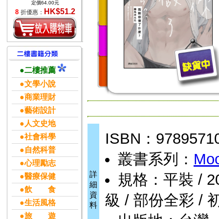
定價64.00元
HK$51.2
8
折優惠：
●二樓推薦
●文學小說
●商業理財
●藝術設計
●人文史地
ISBN：9789571
●社會科學
●自然科普
叢書系列：
Mo
●心理勵志
詳
規格：平裝 / 202頁
●醫療保健
細
●飲 食
資
級 / 部份全彩 / 
●生活風格
料
●旅 遊