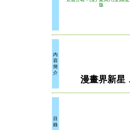
版
內
容
簡
介
漫畫界新星．鈴
目
錄