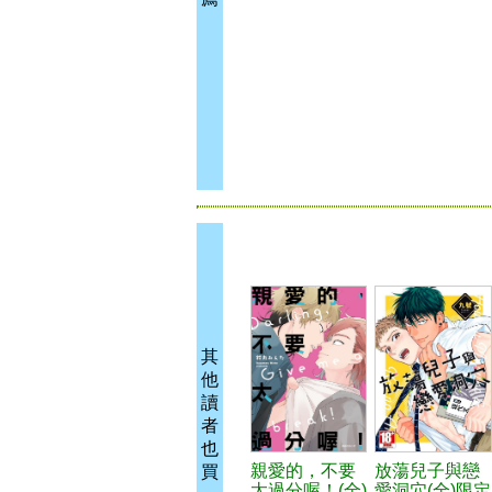
其
他
讀
者
也
親愛的，不要
放蕩兒子與戀
買
太過分喔！(全)
愛洞穴(全)限定