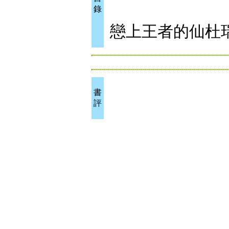
錄
戀上王者的仙杜
書
評