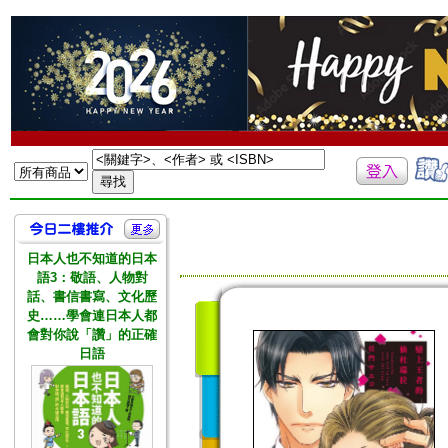
日本人也不知道的日本
語3：敬語、人物對
話、書信書寫、文化歷
史……學會連日本人都
會對你說「讚」的正確
日語