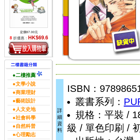
定價87.00元
HK$69.6
8
折優惠：
●二樓推薦
●文學小說
ISBN：9789865
●商業理財
叢書系列：
PU
●藝術設計
●人文史地
詳
規格：平裝 / 184頁
細
●社會科學
資
級 / 單色印刷 / 
●自然科普
料
●心理勵志