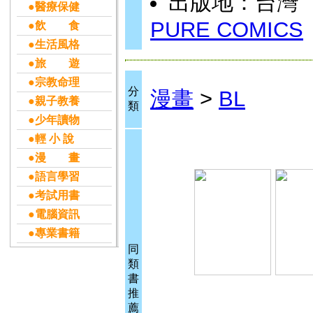
出版地：台灣
●醫療保健
PURE COMICS
●飲 食
●生活風格
●旅 遊
●宗教命理
分
漫畫
>
BL
●親子教養
類
●少年讀物
●輕 小 說
●漫 畫
●語言學習
●考試用書
●電腦資訊
●專業書籍
同
類
書
推
薦