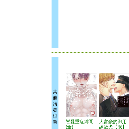
其
他
讀
者
也
戀愛重症緋聞
大富豪的御用
買
(全)
舔舐犬【限】