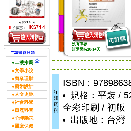
定價93.00元
HK$74.4
8
折優惠：
沒有庫存
訂購需時10-14天
●二樓推薦
●文學小說
●商業理財
ISBN：9789863
●藝術設計
詳
規格：平裝 / 526頁
●人文史地
細
●社會科學
資
全彩印刷 / 初版
●自然科普
料
出版地：台灣
●心理勵志
●醫療保健