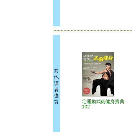
其
他
讀
者
也
宅運動武術健身寶典
買
102