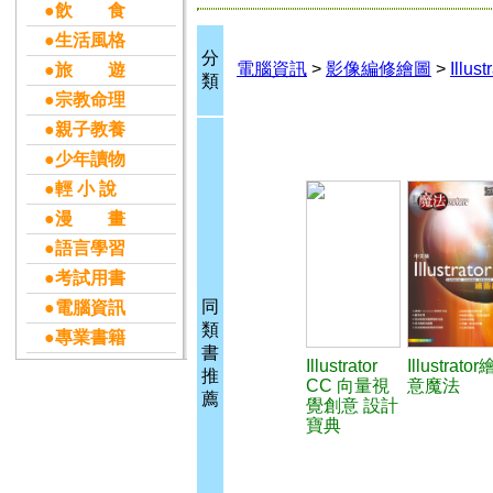
●飲 食
●生活風格
分
電腦資訊
>
影像編修繪圖
>
Illust
●旅 遊
類
●宗教命理
●親子教養
●少年讀物
●輕 小 說
●漫 畫
●語言學習
●考試用書
同
●電腦資訊
類
●專業書籍
書
Illustrator
Illustrat
推
CC 向量視
意魔法
薦
覺創意 設計
寶典