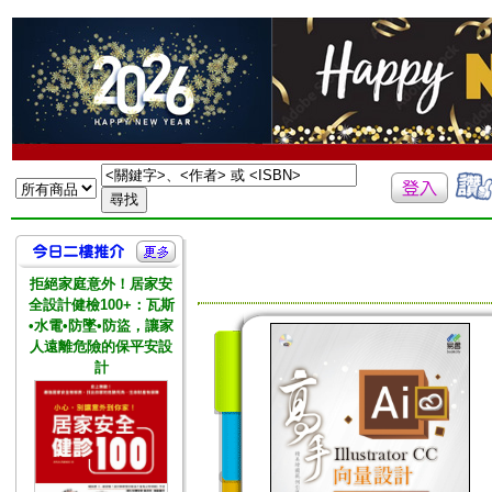
拒絕家庭意外！居家安
全設計健檢100+：瓦斯
•水電•防墜•防盜，讓家
人遠離危險的保平安設
計