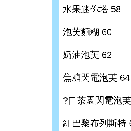
水果迷你塔 58
泡芙麵糊 60
奶油泡芙 62
焦糖閃電泡芙 64
?口茶園閃電泡芙 
紅巴黎布列斯特 