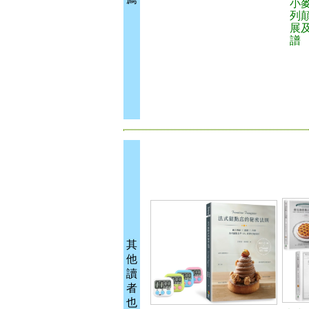
小
列
展及
譜
其
他
讀
者
也