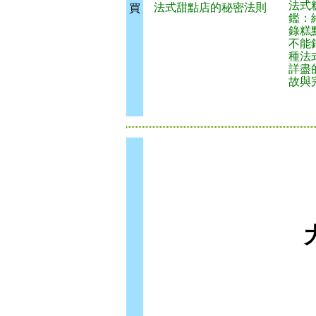
法式
法式甜點店的秘密法則
買
鑑：
錄糕
不能
種法
詳盡
故與