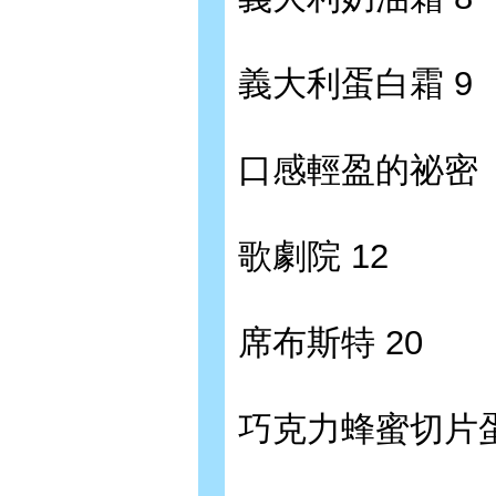
義大利蛋白霜 9
口感輕盈的祕密
歌劇院 12
席布斯特 20
巧克力蜂蜜切片蛋