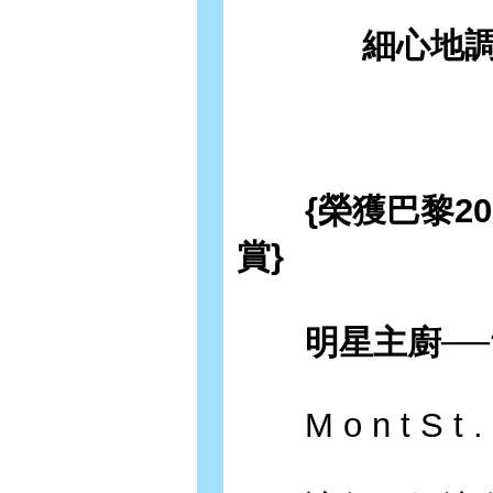
細心地
{榮獲巴黎2013
賞}
明星主廚──?
M o n t S t . C 