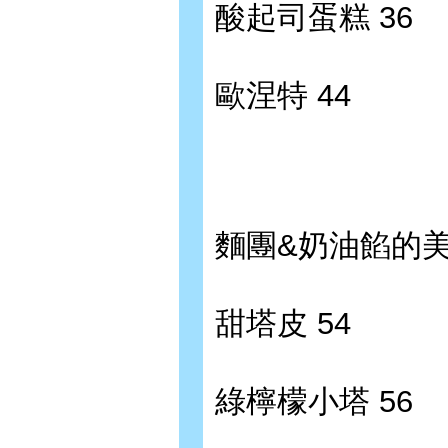
酸起司蛋糕 36
歐涅特 44
麵團&奶油餡的
甜塔皮 54
綠檸檬小塔 56