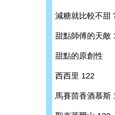
減糖就比較不甜？ 
甜點師傅的天敵 1
甜點的原創性
西西里 122
馬賽茴香酒慕斯 1