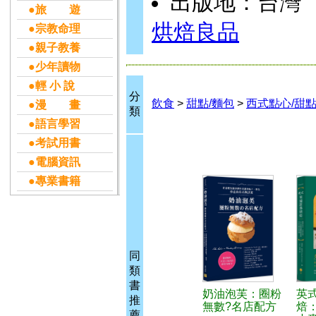
出版地：台灣
●旅 遊
烘焙良品
●宗教命理
●親子教養
●少年讀物
●輕 小 說
分
飲食
>
甜點/麵包
>
西式點心/甜
●漫 畫
類
●語言學習
●考試用書
●電腦資訊
●專業書籍
同
類
書
奶油泡芙：圈粉
英
推
無數?名店配方
焙
薦