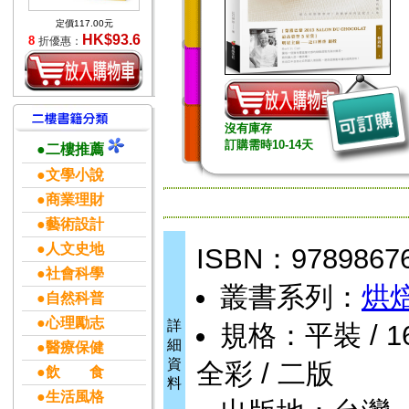
定價117.00元
HK$93.6
8
折優惠：
沒有庫存
訂購需時10-14天
●二樓推薦
●文學小說
●商業理財
●藝術設計
●人文史地
ISBN：9789867
●社會科學
叢書系列：
烘
●自然科普
●心理勵志
詳
規格：平裝 / 168
細
●醫療保健
資
全彩 / 二版
●飲 食
料
●生活風格