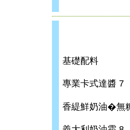
基礎配料
專業卡式達醬 7
香緹鮮奶油�無糖
義大利奶油霜 8