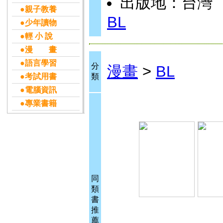
出版地：台灣
●親子教養
BL
●少年讀物
●輕 小 說
●漫 畫
●語言學習
分
漫畫
>
BL
●考試用書
類
●電腦資訊
●專業書籍
同
類
書
推
薦