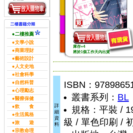
●二樓推薦
●文學小說
庫存=4
●商業理財
將於1個工作天內出貨
●藝術設計
●人文史地
●社會科學
ISBN：9789865
●自然科普
●心理勵志
叢書系列：
BL
●醫療保健
詳
●飲 食
規格：平裝 / 194頁
細
●生活風格
資
級 / 單色印刷 / 
●旅 遊
料
●宗教命理