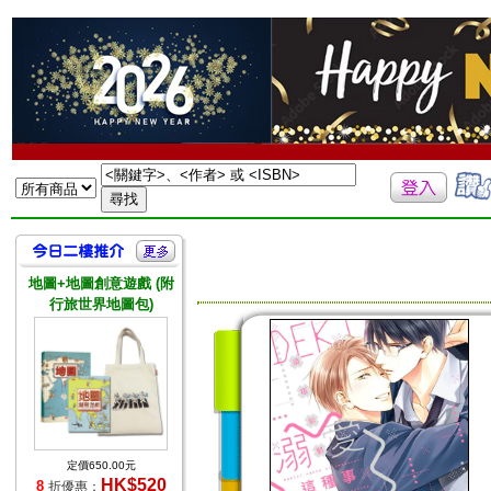
地圖+地圖創意遊戲 (附
行旅世界地圖包)
定價650.00元
HK$520
8
折優惠：