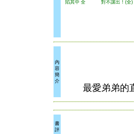
陷其中 全
對不讓出！(全)
內
容
簡
介
最愛弟弟的直
書
評