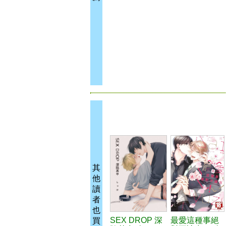
其
他
讀
者
也
SEX DROP 深
最愛這種事絕
買