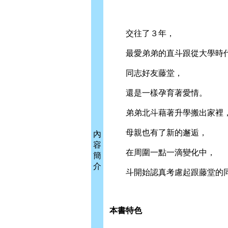
交往了３年，
最愛弟弟的直斗跟從大學時
同志好友藤堂，
還是一樣孕育著愛情。
弟弟北斗藉著升學搬出家裡
母親也有了新的邂逅，
內
容
在周圍一點一滴變化中，
簡
介
斗開始認真考慮起跟藤堂的同
本書特色