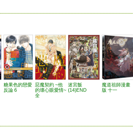
糖果色的戀愛
惡魔契約 ~他
迷宮飯
魔道祖師漫畫
反論 6
的壞心眼愛情~
(14)END
版 十一
全