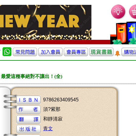
最愛這種事絕對不讓出！(全)
9786263409545
須?紫那
和靜清寂
青文