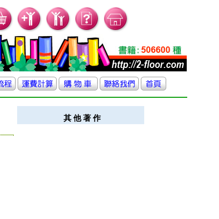
其 他 著 作