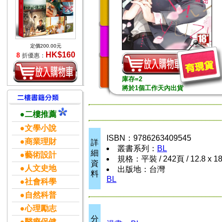
定價200.00元
HK$160
8
折優惠：
庫存=2
將於1個工作天內出貨
●二樓推薦
●文學小說
ISBN：9786263409545
●商業理財
詳
叢書系列：
BL
細
●藝術設計
規格：平裝 / 242頁 / 12.8 x 1
資
●人文史地
出版地：台灣
料
BL
●社會科學
●自然科普
●心理勵志
分
●醫療保健