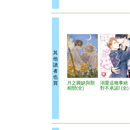
其
他
讀
者
也
月之圓缺與獸
溺愛這種事絕
買
相戀(全)
對不承認! (全)