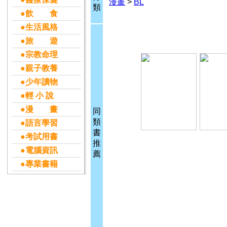
漫畫
>
BL
類
●飲 食
●生活風格
●旅 遊
●宗教命理
●親子教養
●少年讀物
●輕 小 說
●漫 畫
同
類
●語言學習
書
●考試用書
推
●電腦資訊
薦
●專業書籍