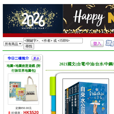
2021國文(台電/中油/台水/中
地圖+地圖創意遊戲 (附
行旅世界地圖包)
定價650.00元
HK$520
8
折優惠：