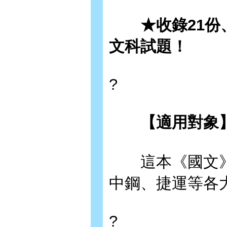
★收錄21份、最
文科試題！
?
【適用對象
這本《國文》
中鋼、捷運等各
?