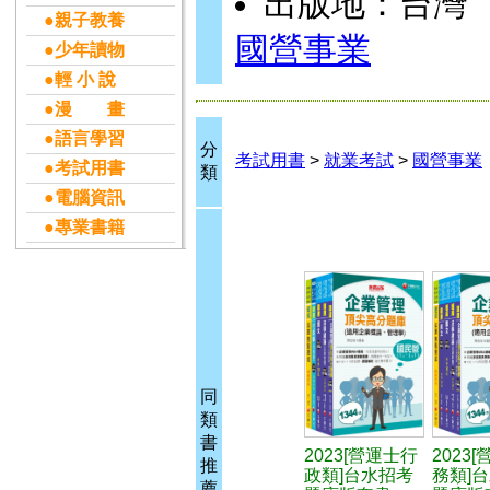
出版地：台灣
●親子教養
國營事業
●少年讀物
●輕 小 說
●漫 畫
●語言學習
分
考試用書
>
就業考試
>
國營事業
●考試用書
類
●電腦資訊
●專業書籍
同
類
書
2023[營運士行
2023
推
政類]台水招考
務類]
薦