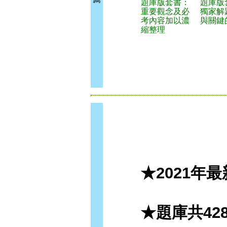
題庫版套書：
題庫版
重要觀念及必
獨家解
考內容加以濃
與關鍵
縮整理
★2021年最
★題庫共428