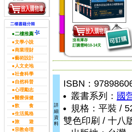
●二樓推薦
沒有庫存
●文學小說
訂購需時10-14天
●商業理財
●藝術設計
●人文史地
●社會科學
ISBN：9789860
●自然科普
●心理勵志
叢書系列：
國
●醫療保健
詳
●飲 食
規格：平裝 / 528頁
細
●生活風格
資
雙色印刷 / 十八
●旅 遊
料
●宗教命理