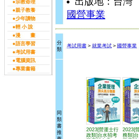
出版地：台灣
●宗教命理
●親子教養
國營事業
●少年讀物
●輕 小 說
●漫 畫
分
●語言學習
考試用書
>
就業考試
>
國營事業
類
●考試用書
●電腦資訊
●專業書籍
同
類
書
2023[營運士行
2023
推
政類]台水招考
務類]
薦