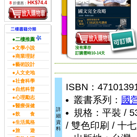
HK$74.4
8
折優惠：
●二樓推薦
●文學小說
沒有庫存
訂購需時10-14天
●商業理財
●藝術設計
●人文史地
●社會科學
ISBN：4710139
●自然科普
叢書系列：
國
●心理勵志
●醫療保健
詳
規格：平裝 / 536
●飲 食
細
●生活風格
資
/ 雙色印刷 / 十
料
●旅 遊