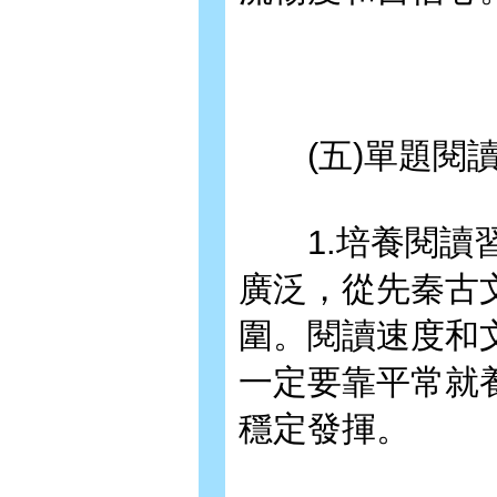
(五)單題閱
1.培養閱讀習
廣泛，從先秦古
圍。閱讀速度和
一定要靠平常就
穩定發揮。