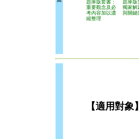
題庫版套書：
題庫版
重要觀念及必
獨家解
考內容加以濃
與關鍵
縮整理
【適用對象