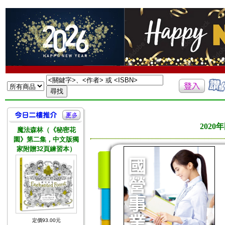
202
魔法森林（《秘密花
園》第二集，中文版獨
家附贈32頁練習本）
定價93.00元