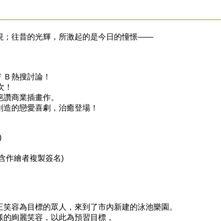
現；往昔的光輝，所激起的是今日的憧憬——
！
ＦＢ熱搜討論！
次！
絕讚商業插畫作。
創造的戀愛喜劇，治癒登場！
)
含作繪者複製簽名)
正笑容為目標的眾人，來到了市內新建的泳池樂園。
樣的絢麗笑容，以此為預習目標，