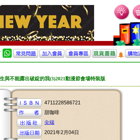
與不能露出破綻的我(3)2021動漫節會場特裝版
4711228586721
甜咖啡
尖端
2021年2月04日