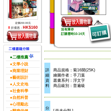
定價200.00元
HK$160
8
折優惠：
沒有庫存
訂購需時10-14天
●二樓推薦
●文學小說
詳
商品規格：菊16開(25K)
●商業理財
細
繪圖作者：手刀葉
●藝術設計
資
叢書系列：浮文字
●人文史地
料
商品級別：普遍級
●社會科學
●自然科普
●心理勵志
分
[ 尚未分類 ]
●醫療保健