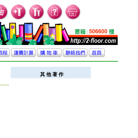
其 他 著 作