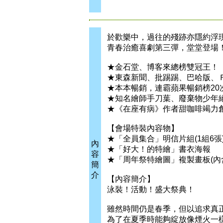
於歡樂中，過往的殘跡亦隱約浮
青春治癒喜劇第三彈，堂堂登場
★金石堂、博客來總榜雙冠王！
★東森新聞、批踢踢、巴哈版、
★本本暢銷，連霸蘋果暢銷榜20
★知名繪師手刀葉、廢棄物少年
★《在座有病》作者甜咖啡竭力
【會場特裝內容物】
★「全員集合」明信片組(1組6張
內
★「好大！的特繪」書衣海報
容
★「周年祭特繪圖」複製畫板(內
簡
介
【內容簡介】
泳裝！活動！盛大祭典！
雖然時間仍是春季，但以追求真
為了在夏季時能夠綻放像煙火一