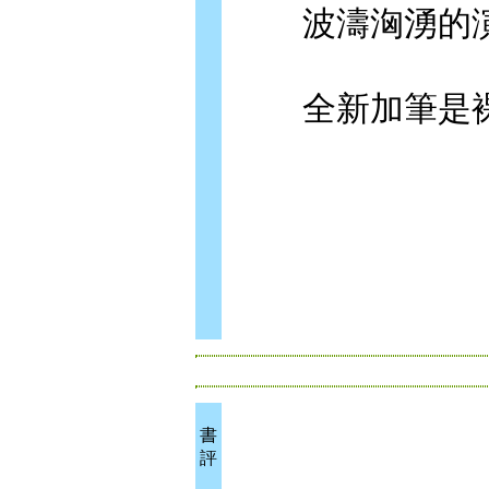
波濤洶湧的演
全新加筆是裸
書
評