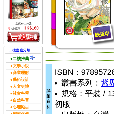
定價200.00元
HK$160
8
折優惠：
●二樓推薦
●文學小說
ISBN：9789572
●商業理財
●藝術設計
叢書系列：
紫界
●人文史地
詳
規格：平裝 / 13 
●社會科學
細
●自然科普
資
初版
料
●心理勵志
●醫療保健