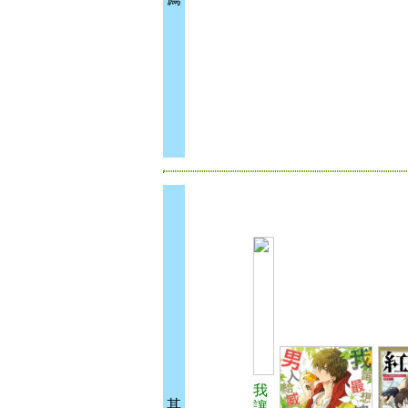
我
其
讓