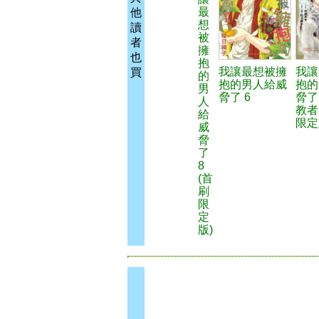
最
他
想
讀
被
者
擁
也
抱
我讓最想被擁
我讓
買
的
抱的男人給威
抱的
男
脅了 6
脅了
人
教者
給
限定
威
脅
了
8
(首
刷
限
定
版)