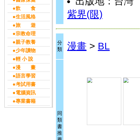
出版地：台灣
●飲 食
紫界(限)
●生活風格
●旅 遊
●宗教命理
●親子教養
分
漫畫
>
BL
類
●少年讀物
●輕 小 說
●漫 畫
●語言學習
●考試用書
●電腦資訊
●專業書籍
同
類
書
推
薦