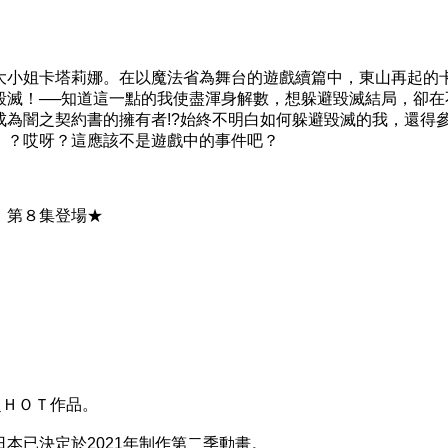
小姐卡塔莉娜。在以魔法省為舞台的遊戲續篇中，東山再起的
毀滅！──知道這一點的我使盡渾身解數，想躲避毀滅結局，卻在
成為闇之契約書的擁有者!?始終不明白如何躲避毀滅的我，還得
！？哎呀？這應該不是遊戲中的事件吧？
第８集登場★
ＨＯＴ作品。
已決定於2021年制作第二季動畫。