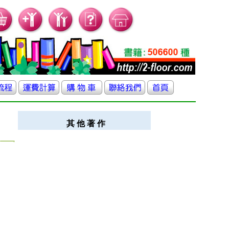
其 他 著 作