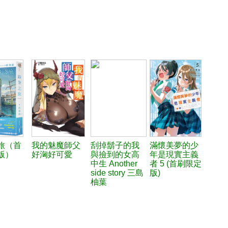
旅（首
我的魅魔師父
刮掉鬍子的我
滿懷美夢的少
版）
好洶好可愛
與撿到的女高
年是現實主義
中生 Another
者 5 (首刷限定
side story 三島
版)
柚葉