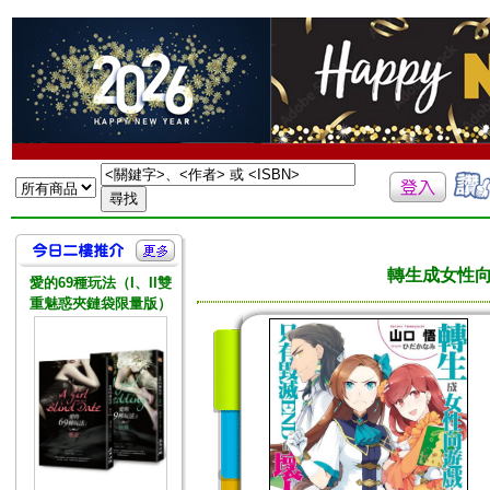
轉生成女性向
愛的69種玩法（I、II雙
重魅惑夾鏈袋限量版）