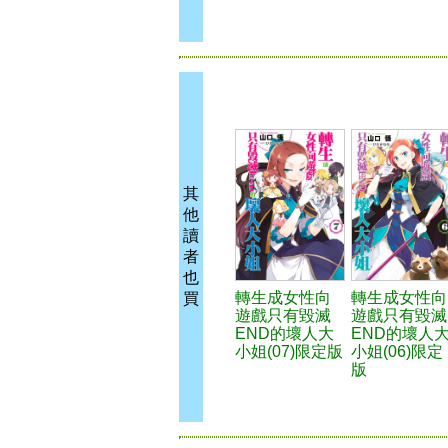
其
他
讀
者
也
轉生成女性向
轉生成女性向
買
遊戲只有毀滅
遊戲只有毀滅
END的壞人大
END的壞人
小姐(07)限定版
小姐(06)限定
版