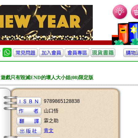
遊戲只有毀滅END的壞人大小姐(08)限定版
9789865128838
山口悟
霖之助
青文