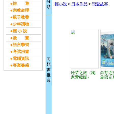
分
●旅 遊
輕小說
>
日本作品
>
戀愛故事
類
●宗教命理
●親子教養
●少年讀物
●輕 小 說
●漫 畫
●語言學習
●考試用書
●電腦資訊
同
類
●專業書籍
書
鈴芽之旅（獨
鈴芽之
推
家愛藏版）
刷限定
薦