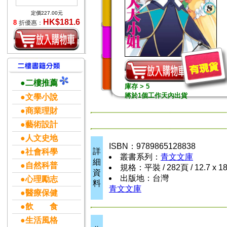
定價227.00元
HK$181.6
8
折優惠：
●二樓推薦
庫存 > 5
將於1個工作天內出貨
●文學小說
●商業理財
●藝術設計
●人文史地
ISBN：9789865128838
詳
●社會科學
叢書系列：
青文文庫
細
●自然科普
規格：平裝 / 282頁 / 12.7 x 1
資
出版地：台灣
●心理勵志
料
青文文庫
●醫療保健
●飲 食
●生活風格