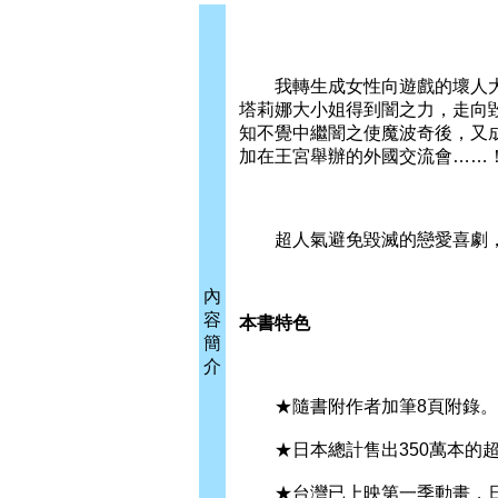
我轉生成女性向遊戲的壞人大
塔莉娜大小姐得到闇之力，走向
知不覺中繼闇之使魔波奇後，又
加在王宮舉辦的外國交流會……
超人氣避免毀滅的戀愛喜劇，
內
容
本書特色
簡
介
★隨書附作者加筆8頁附錄。
★日本總計售出350萬本的超
★台灣已上映第一季動畫，日本