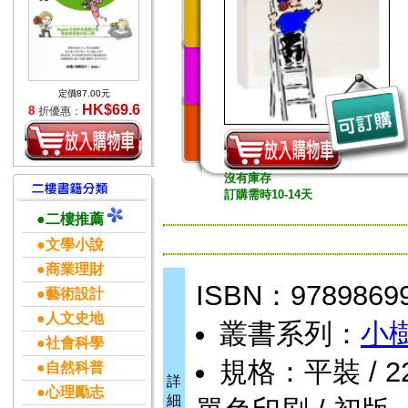
定價87.00元
HK$69.6
8
折優惠：
沒有庫存
訂購需時10-14天
●二樓推薦
●文學小說
●商業理財
ISBN：9789869
●藝術設計
●人文史地
叢書系列：
小
●社會科學
規格：平裝 / 224頁
●自然科普
詳
●心理勵志
細