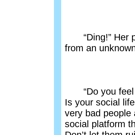
“Ding!” Her pho
from an unknown 
“Do you feel lik
Is your social li
very bad people
social platform 
Don’t let them ru