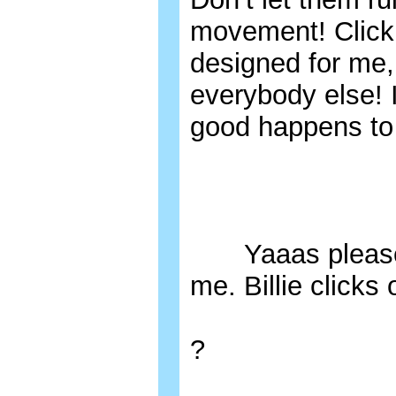
movement! Click t
designed for me,
everybody else! 
good happens to
Yaaas please. 
me. Billie clicks
?