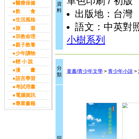
單色印刷 / 初版
●醫療保健
資
料
出版地：台灣
●飲 食
●生活風格
語文：中英對
●旅 遊
●宗教命理
小樹系列
●親子教養
●少年讀物
●輕 小 說
分
●漫 畫
童書/青少年文學
>
青少年小說
>
類
●語言學習
●考試用書
●電腦資訊
●專業書籍
同