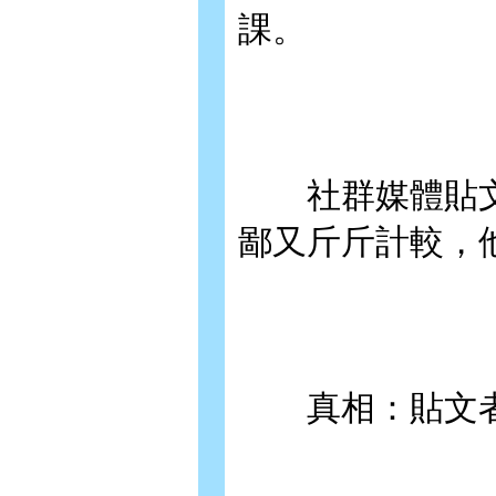
課。
社群媒體貼文
鄙又斤斤計較，
真相：貼文者