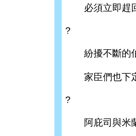
必須立即趕回
?
紛擾不斷的伯
家臣們也下定
?
阿庇司與米蘭