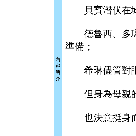
貝賓潛伏在城
德魯西、多瑪
準備；
內
容
希琳儘管對眼
簡
介
但身為母親的
也決意挺身而