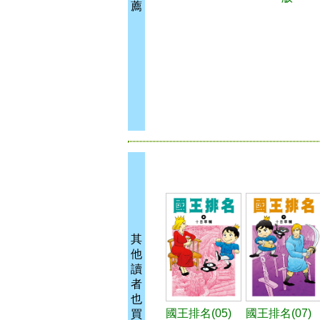
薦
其
他
讀
者
也
國王排名(05)
國王排名(07)
買