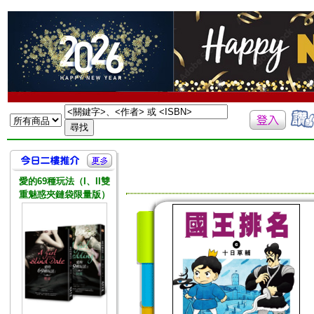
愛的69種玩法（I、II雙
重魅惑夾鏈袋限量版）