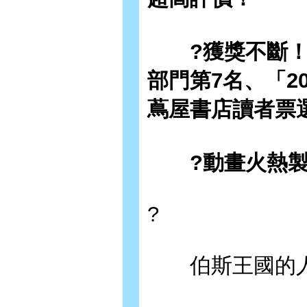
?獲獎不斷！「
部門第7名、「20
蔦屋書店讀者票
?動畫火熱製
?
伯斯王國的人