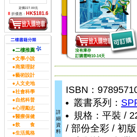
定價227.00元
HK$181.6
8
折優惠：
●二樓推薦
沒有庫存
訂購需時10-14天
●文學小說
●商業理財
●藝術設計
●人文史地
ISBN：9789571
●社會科學
●自然科普
叢書系列：
SP
●心理勵志
詳
規格：平裝 / 220頁
●醫療保健
細
●飲 食
資
/ 部份全彩 / 初版
料
●生活風格