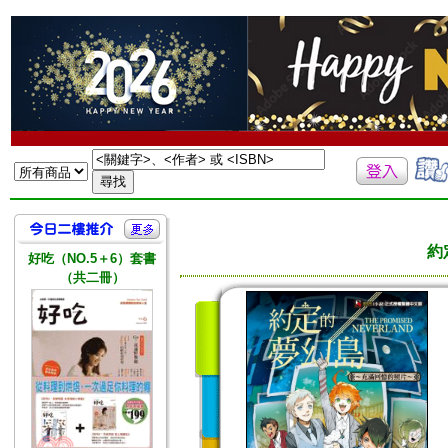
約
好吃（NO.5＋6）套書
（共二冊）