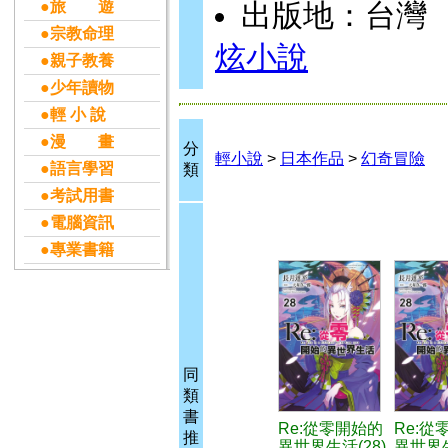
●旅 遊
出版地：台灣
●宗教命理
炫小說
●親子教養
●少年讀物
●輕 小 說
●漫 畫
分
輕小說
>
日本作品
>
幻奇冒險
●語言學習
類
●考試用書
●電腦資訊
●專業書籍
同
類
書
Re:從零開始的
Re:從
推
異世界生活(28)
異世界生