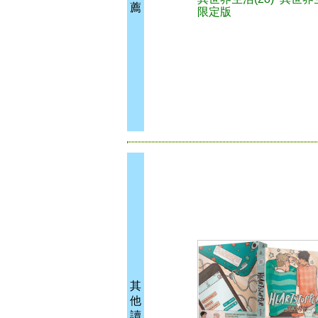
薦
限定版
其
他
讀