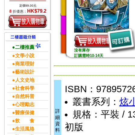
定價99.00元
HK$79.2
8
折優惠：
●二樓推薦
沒有庫存
●文學小說
訂購需時10-14天
●商業理財
●藝術設計
●人文史地
ISBN：9789572
●社會科學
●自然科普
叢書系列：
炫
●心理勵志
詳
規格：平裝 / 13 
●醫療保健
細
●飲 食
資
初版
●生活風格
料