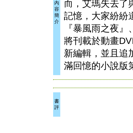
而，艾瑪失去了
內
容
記憶，大家紛紛
簡
介
『暴風雨之夜』
將刊載於動畫DVD
新編輯，並且追
滿回憶的小說版
書
評