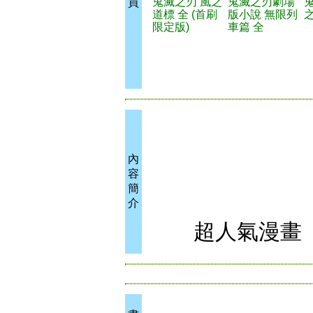
鬼滅之刃 風之
鬼滅之刃劇場
買
道標 全 (首刷
版小說 無限列
之
限定版)
車篇 全
內
容
簡
介
超人氣漫畫《