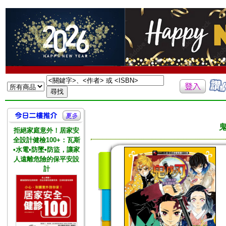
拒絕家庭意外！居家安
全設計健檢100+：瓦斯
•水電•防墜•防盜，讓家
人遠離危險的保平安設
計