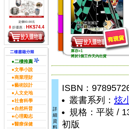
定價93.00元
HK$74.4
8
折優惠：
庫存=1
將於1個工作天內出貨
●二樓推薦
●文學小說
●商業理財
●藝術設計
ISBN：9789572
●人文史地
叢書系列：
炫
●社會科學
●自然科普
詳
規格：平裝 / 13 
細
●心理勵志
資
初版
●醫療保健
料