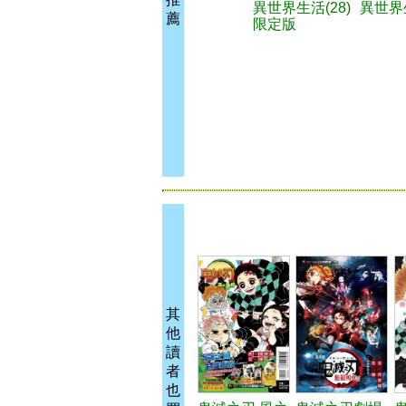
異世界生活(28)
異世界生
薦
限定版
其
他
讀
者
也