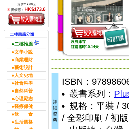
定價217.00元
HK$173.6
8
折優惠：
沒有庫存
●二樓推薦
訂購需時10-14天
●文學小說
●商業理財
●藝術設計
●人文史地
ISBN：9789860
●社會科學
●自然科普
叢書系列：
Plu
●心理勵志
詳
規格：平裝 / 304頁
●醫療保健
細
資
●飲 食
/ 全彩印刷 / 初版
料
●生活風格