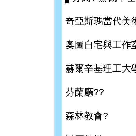
奇亞斯瑪當代美
奧圖自宅與工作
赫爾辛基理工大
芬蘭廳??
森林教會?