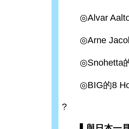
◎Alvar Aa
◎Arne Jac
◎Snohett
◎BIG的8 H
?
▌與日本一見