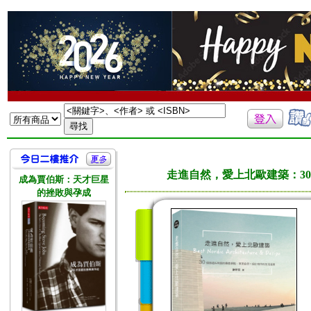
走進自然，愛上北歐建築：3
成為賈伯斯：天才巨星
的挫敗與孕成