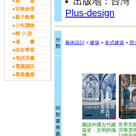
出版地：台灣
●旅 遊
●宗教命理
Plus-design
●親子教養
●少年讀物
●輕 小 說
分
●漫 畫
藝術設計
>
建築
>
各式建築
>
西
類
●語言學習
●考試用書
●電腦資訊
●專業書籍
同
類
書
圖說外國古代建
世界宮
推
築史：文明的瑰
浮華雲
薦
寶
記憶與