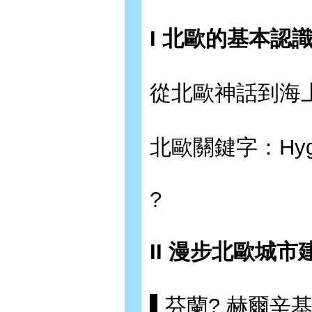
I 北歐的基本認
從北歐神話到海
北歐關鍵字：Hygge 
?
II 漫步北歐城
▌芬蘭? 赫爾辛基