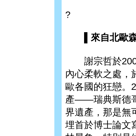
?
▌來自北歐森
謝宗哲於200
內心柔軟之處，
歐各國的狂戀。2
產——瑞典斯德
界遺產，那是無
埋首於博士論文