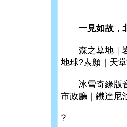
一見如故，北
森之墓地｜岩
地球?素顏｜天
冰雪奇緣版音樂
市政廳｜鐵達尼
?