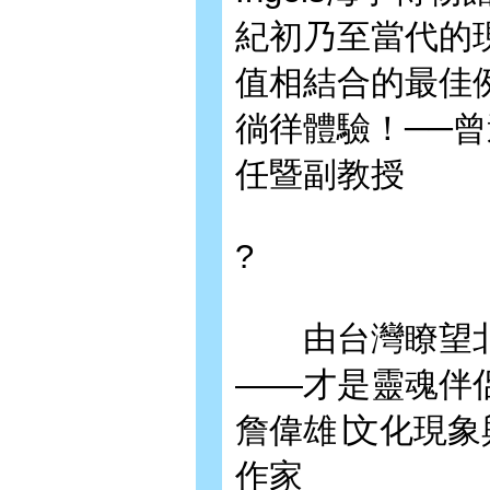
紀初乃至當代的
值相結合的最佳
徜徉體驗！──
任暨副教授
?
由台灣瞭望北
——才是靈魂伴侶(
詹偉雄∣文化現
作家