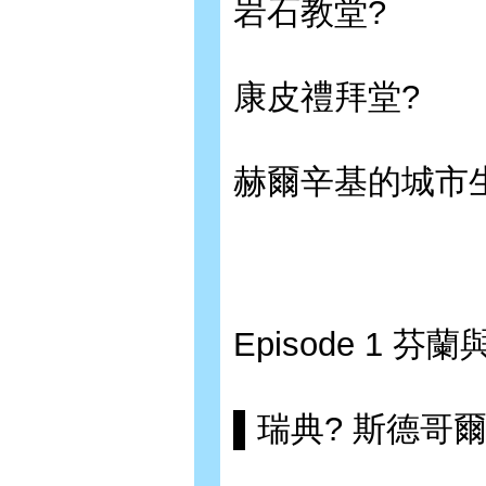
岩石教堂?
康皮禮拜堂?
赫爾辛基的城市
Episode 1
▌瑞典? 斯德哥爾