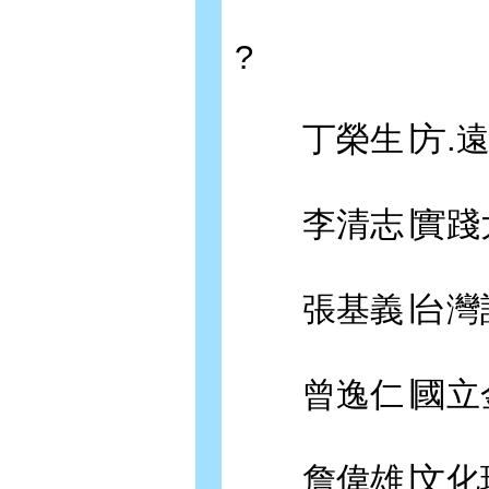
?
丁榮生∣方.遠
李清志∣實踐大
張基義∣台灣
曾逸仁∣國立金
詹偉雄∣文化現