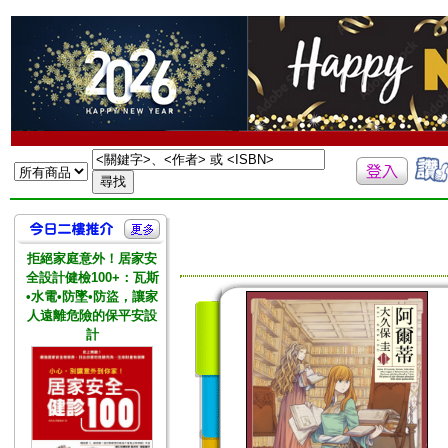
拒絕家庭意外！居家安
全設計健檢100+：瓦斯
•水電•防墜•防盜，讓家
人遠離危險的保平安設
計