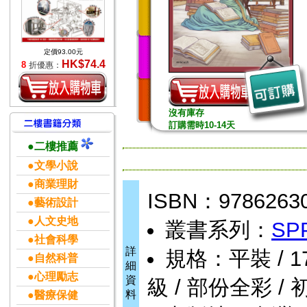
定價93.00元
HK$74.4
8
折優惠：
沒有庫存
訂購需時10-14天
●二樓推薦
●文學小說
●商業理財
ISBN：9786263
●藝術設計
●人文史地
叢書系列：
SP
●社會科學
詳
規格：平裝 / 178頁
●自然科普
細
●心理勵志
資
級 / 部份全彩 / 
料
●醫療保健