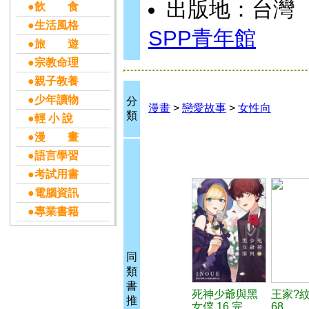
出版地：台灣
●飲 食
●生活風格
SPP青年館
●旅 遊
●宗教命理
●親子教養
●少年讀物
分
漫畫
>
戀愛故事
>
女性向
類
●輕 小 說
●漫 畫
●語言學習
●考試用書
●電腦資訊
●專業書籍
同
類
書
死神少爺與黑
王家?
推
女僕 16 完
68