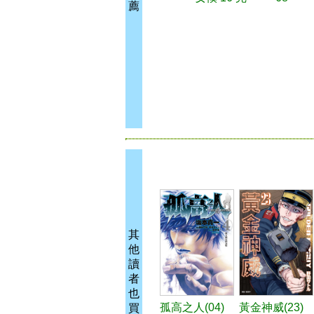
薦
其
他
讀
者
也
孤高之人(04)
黃金神威(23)
買