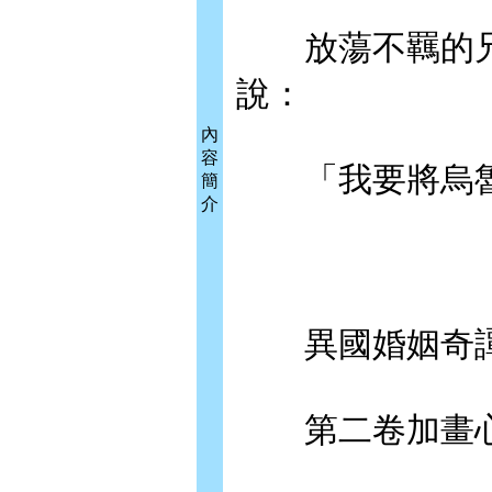
放蕩不羈的兄長
說：
內
容
「我要將烏魯
簡
介
異國婚姻奇
第二卷加畫心