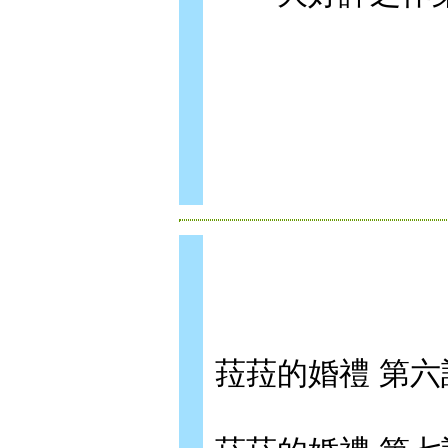
菈菈的婚禮 第六