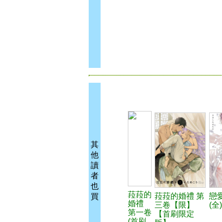
其
他
讀
者
也
菈菈的
菈菈的婚禮 第
戀
買
婚禮
三卷【限】
(全)
第一卷
【首刷限定
(首刷