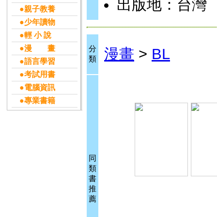
出版地：台灣
●親子教養
●少年讀物
●輕 小 說
●漫 畫
分
漫畫
>
BL
類
●語言學習
●考試用書
●電腦資訊
●專業書籍
同
類
書
推
薦