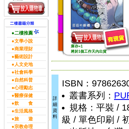
●二樓推薦
●文學小說
庫存=1
●商業理財
將於1個工作天內出貨
●藝術設計
●人文史地
●社會科學
●自然科普
ISBN：9786263
●心理勵志
叢書系列：
PU
●醫療保健
詳
●飲 食
細
規格：平裝 / 186頁
資
●生活風格
料
級 / 單色印刷 / 
●旅 遊
●宗教命理