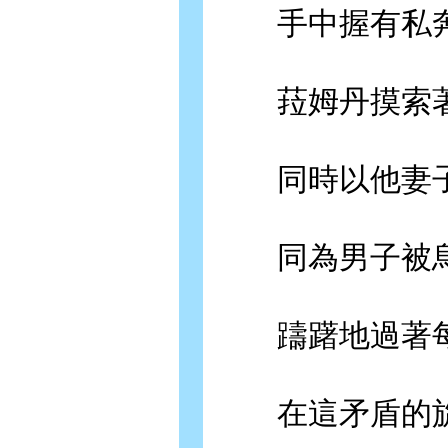
手中握有私奔
菈姆丹摸索著
同時以他妻子
同為男子被烏
躊躇地過著每
在這矛盾的旋