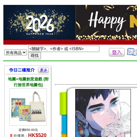
地圖+地圖創意遊戲 (附
行旅世界地圖包)
定價650.00元
HK$520
8
折優惠：