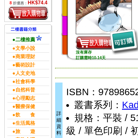
HK$74.4
8
折優惠：
●二樓推薦
●文學小說
沒有庫存
●商業理財
訂購需時10-14天
●藝術設計
●人文史地
●社會科學
ISBN：9789865
●自然科普
●心理勵志
叢書系列：
Kad
●醫療保健
詳
●飲 食
規格：平裝 / 516頁
細
●生活風格
資
級 / 單色印刷 / 
●旅 遊
料