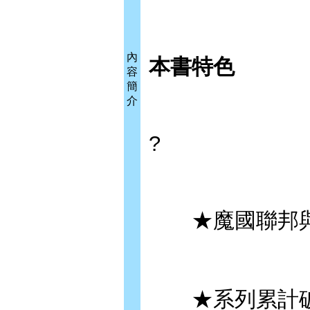
內
本書特色
容
簡
介
?
★魔國聯邦與東
★系列累計破1