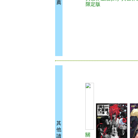
薦
限定版
其
他
關
讀