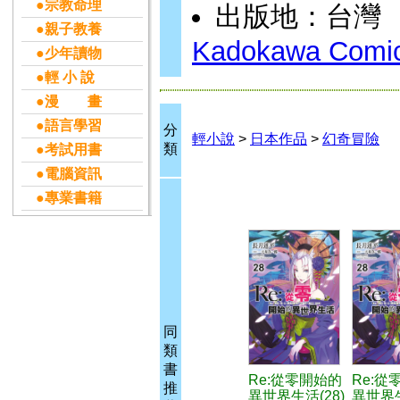
●宗教命理
出版地：台灣
●親子教養
Kadokawa Comic 
●少年讀物
●輕 小 說
●漫 畫
●語言學習
分
輕小說
>
日本作品
>
幻奇冒險
類
●考試用書
●電腦資訊
●專業書籍
同
類
書
Re:從零開始的
Re:從
推
異世界生活(28)
異世界生