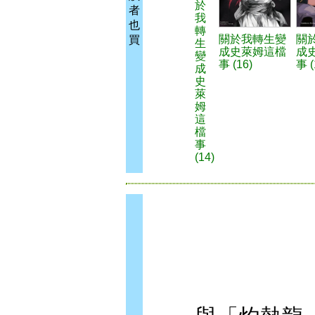
於
者
我
也
轉
關於我轉生變
關
買
生
成史萊姆這檔
成
變
事 (16)
事 (
成
史
萊
姆
這
檔
事
(14)