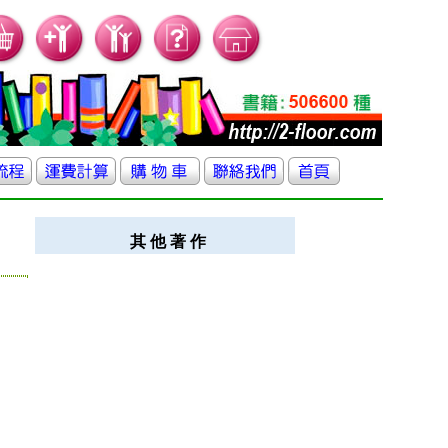
其 他 著 作