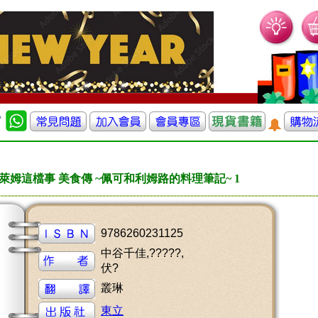
姆這檔事 美食傳 ~佩可和利姆路的料理筆記~ 1
9786260231125
中谷千佳,?????,
伏?
叢琳
東立