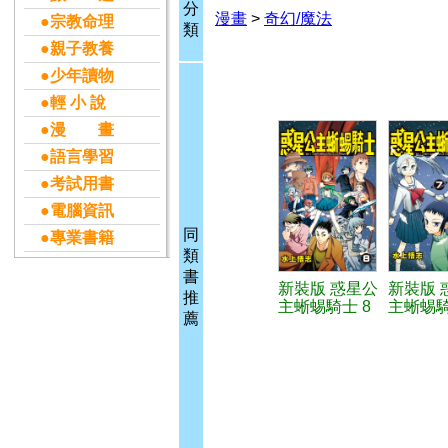
分
漫畫
>
奇幻/魔法
●宗教命理
類
●親子教養
●少年讀物
●輕 小 說
●漫 畫
●語言學習
●考試用書
●電腦資訊
同
●專業書籍
類
書
新裝版 惑星公
新裝版 
推
主蜥蜴騎士 8
主蜥蜴騎
薦