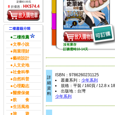
定價93.00元
HK$74.4
8
折優惠：
●二樓推薦
●文學小說
沒有庫存
訂購需時10-14天
●商業理財
●藝術設計
●人文史地
●社會科學
ISBN：9786260231125
詳
●自然科普
叢書系列：
少年系列
細
規格：平裝 / 160頁 / 12.8 x 1
●心理勵志
資
出版地：台灣
●醫療保健
料
少年系列
●飲 食
●生活風格
●旅 遊