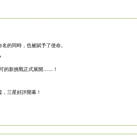
名的同時，也被賦予了使命。
？
可的新挑戰正式展開……！
，三星好評開幕！