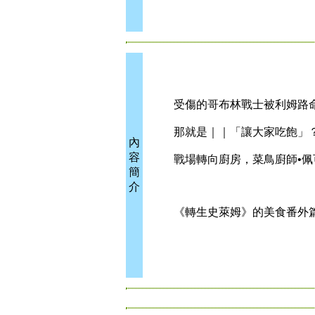
受傷的哥布林戰士被利姆路命
那就是｜｜「讓大家吃飽」
內
容
戰場轉向廚房，菜鳥廚師•佩
簡
介
《轉生史萊姆》的美食番外篇