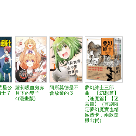
惑星公
蘿莉吸血鬼赤
阿斯莫德是不
夢幻紳士三部
士 7
月下的雙子
會放棄的 3
曲：【幻想篇】
4(漫畫版)
【逢魔篇】【迷
宮篇】（首刷限
定夢幻魔實也精
緻透卡，兩款隨
機出貨）