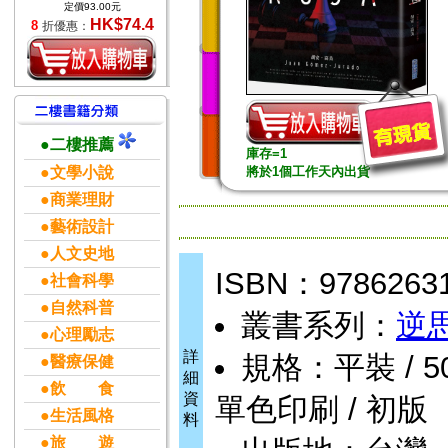
定價93.00元
HK$74.4
8
折優惠：
●二樓推薦
庫存=1
●文學小說
將於1個工作天內出貨
●商業理財
●藝術設計
●人文史地
ISBN：9786263
●社會科學
●自然科普
叢書系列：
逆
●心理勵志
詳
規格：平裝 / 504頁
●醫療保健
細
●飲 食
資
單色印刷 / 初版
●生活風格
料
●旅 遊