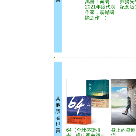
萬冊！荷蘭
難搞先
2021年度代表
紀念版
作家，震撼國
際之作！）
其
他
讀
者
也
64【全球盛讚推
身上的每道
買
崇，橫山秀夫經典
疤