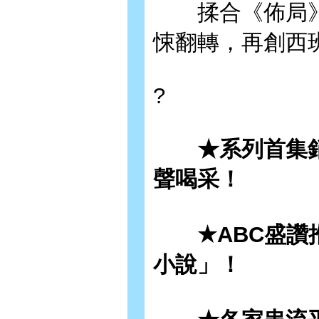
揉合《佈局》
悚翻轉，再創西
?
★系列首集銷
聲喝采！
★ABC盛讚推
小說」！