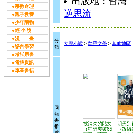
出版地：台灣
●宗教命理
逆思流
●親子教養
●少年讀物
●輕 小 說
●漫 畫
分
文學小說
>
翻譯文學
>
其他地區
●語言學習
類
●考試用書
●電腦資訊
●專業書籍
同
類
書
被消失的貼文
明天別
推
（狂銷突破65
（改編
薦