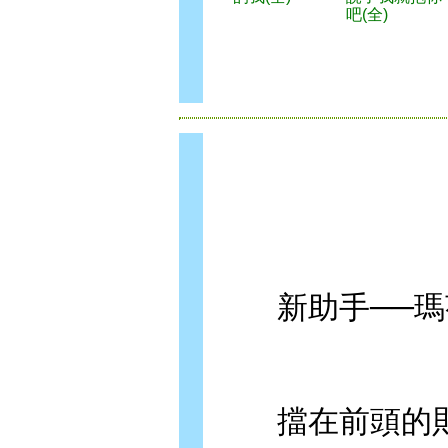
吧(全)
新助手──瑪
擋在前頭的則