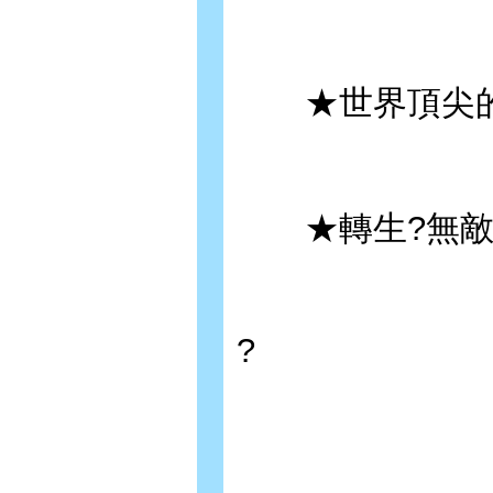
★世界頂尖的
★轉生?無敵
?