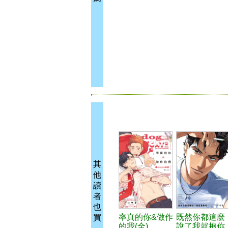
其
他
讀
者
也
率真的你&做作
既然你都這麼
買
的我(全)
說了我就抱你