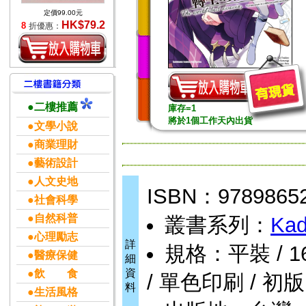
定價99.00元
HK$79.2
8
折優惠：
●二樓推薦
庫存=1
將於1個工作天內出貨
●文學小說
●商業理財
●藝術設計
●人文史地
ISBN：9789865
●社會科學
●自然科普
叢書系列：
Kad
●心理勵志
詳
規格：平裝 / 162頁
●醫療保健
細
資
●飲 食
/ 單色印刷 / 初版
料
●生活風格