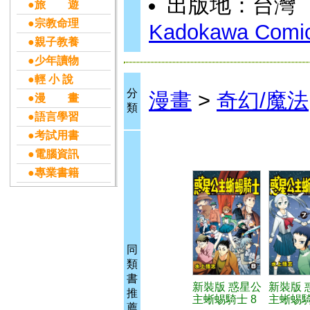
出版地：台灣
●旅 遊
●宗教命理
Kadokawa Comic
●親子教養
●少年讀物
●輕 小 說
分
漫畫
>
奇幻/魔法
●漫 畫
類
●語言學習
●考試用書
●電腦資訊
●專業書籍
同
類
書
新裝版 惑星公
新裝版 
推
主蜥蜴騎士 8
主蜥蜴騎
薦