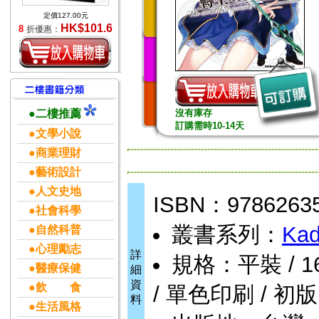
定價127.00元
HK$101.6
8
折優惠：
●二樓推薦
沒有庫存
訂購需時10-14天
●文學小說
●商業理財
●藝術設計
●人文史地
ISBN：9786263
●社會科學
叢書系列：
Kad
●自然科普
●心理勵志
詳
規格：平裝 / 162頁
●醫療保健
細
資
●飲 食
/ 單色印刷 / 初版
料
●生活風格