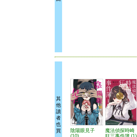
其
他
讀
者
也
陰陽眼見子
魔法偵探時崎
買
(10)
狂三事件簿 (1)