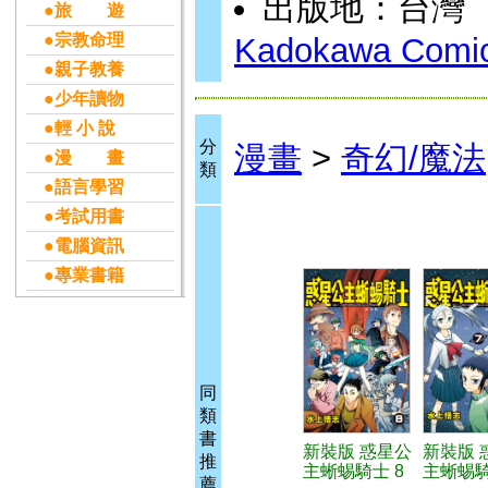
出版地：台灣
●旅 遊
●宗教命理
Kadokawa Comic
●親子教養
●少年讀物
●輕 小 說
分
漫畫
>
奇幻/魔法
●漫 畫
類
●語言學習
●考試用書
●電腦資訊
●專業書籍
同
類
書
新裝版 惑星公
新裝版 
推
主蜥蜴騎士 8
主蜥蜴騎
薦