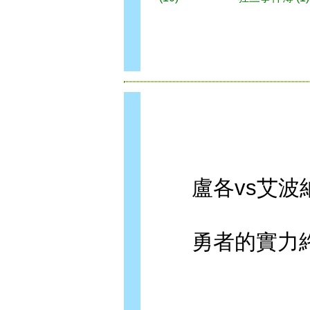
盧各vs艾波
勇者的實力終