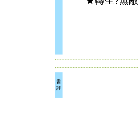
★轉生?無敵
書
評