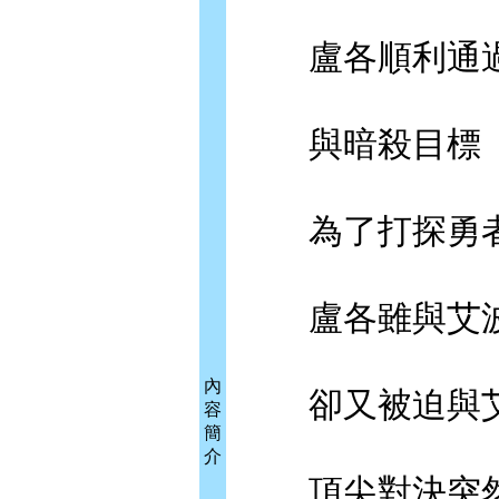
盧各順利通過
與暗殺目標「
為了打探勇者
盧各雖與艾波
內
卻又被迫與艾
容
簡
介
頂尖對決突然