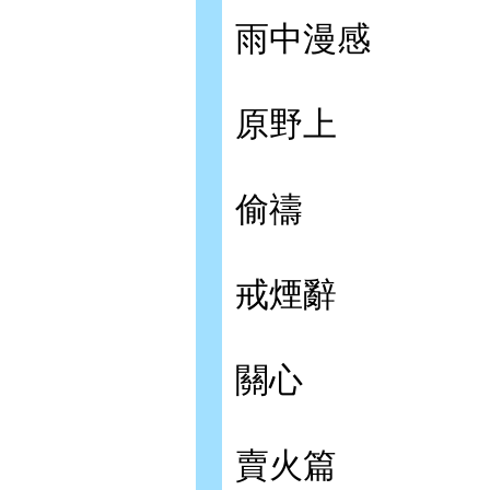
雨中漫感
原野上
偷禱
戒煙辭
關心
賣火篇