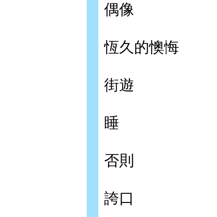
偶像
恆久的懊悔
街遊
睡
否則
誇口