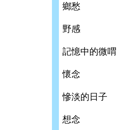
鄉愁
野感
記憶中的微喟
懷念
慘淡的日子
想念