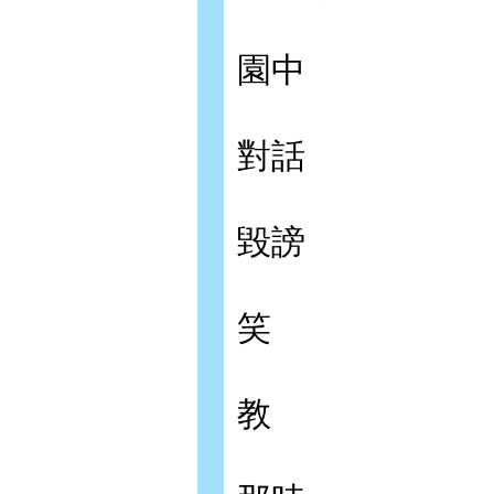
園中
對話
毀謗
笑
教