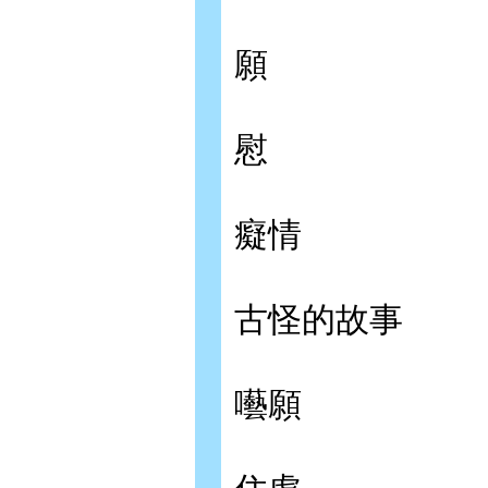
願
慰
癡情
古怪的故事
囈願