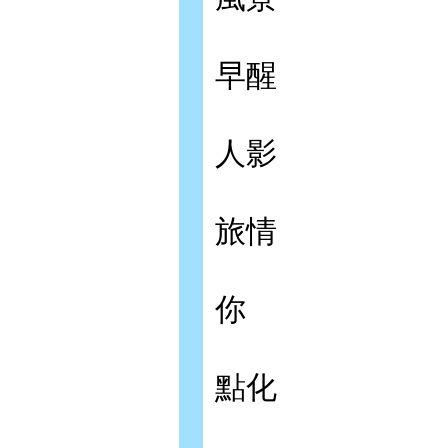
早醒
人影
旅情
你
點化