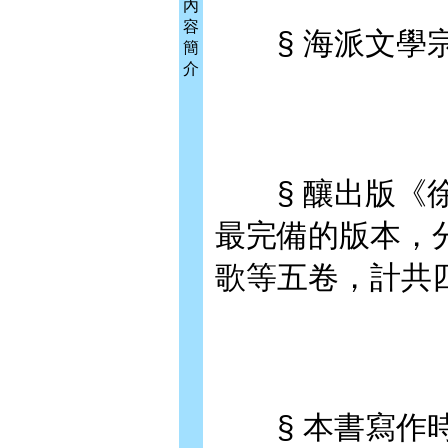
內
容
§ 海派文學宗
簡
介
§ 釀出版《徐
最完備的版本，
歌等五卷，計共
§ 本書寫作時間