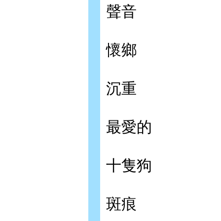
聲音
懷鄉
沉重
最愛的
十隻狗
斑痕