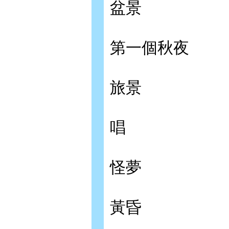
盆景
第一個秋夜
旅景
唱
怪夢
黃昏