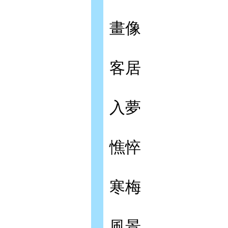
畫像
客居
入夢
憔悴
寒梅
風景