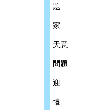
題
家
天意
問題
迎
懷