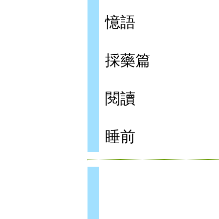
憶語
採藥篇
閱讀
睡前