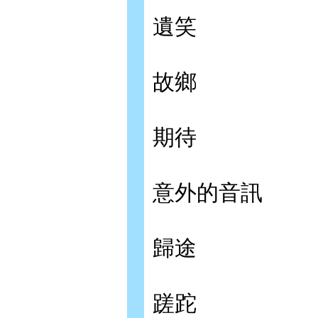
遺笑
故鄉
期待
意外的音訊
歸途
蹉跎