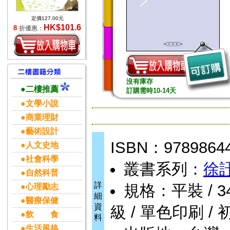
定價127.00元
HK$101.6
8
折優惠：
沒有庫存
●二樓推薦
訂購需時10-14天
●文學小說
●商業理財
●藝術設計
ISBN：9789864
●人文史地
●社會科學
叢書系列：
徐
●自然科普
詳
規格：平裝 / 342頁
●心理勵志
細
●醫療保健
資
級 / 單色印刷 / 
●飲 食
料
●生活風格