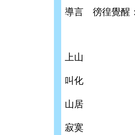
導言 徬徨覺醒
上山
叫化
山居
寂寞