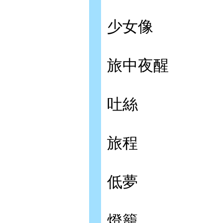
少女像
旅中夜醒
吐絲
旅程
低夢
燈籠