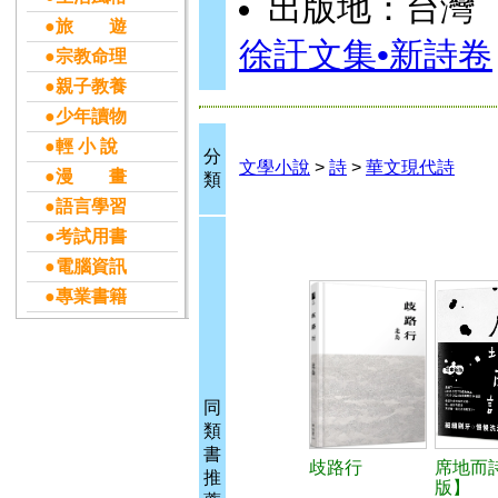
出版地：台灣
●旅 遊
徐訏文集•新詩卷
●宗教命理
●親子教養
●少年讀物
●輕 小 說
分
文學小說
>
詩
>
華文現代詩
●漫 畫
類
●語言學習
●考試用書
●電腦資訊
●專業書籍
同
類
書
歧路行
席地而
推
版】