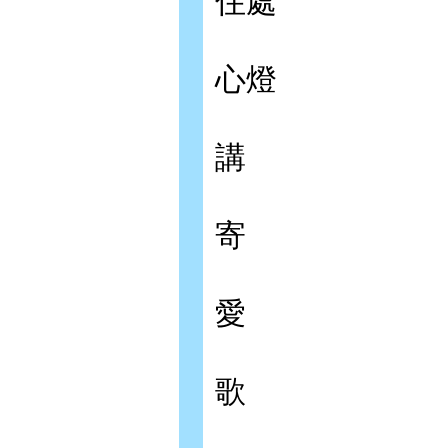
住處
心燈
講
寄
愛
歌