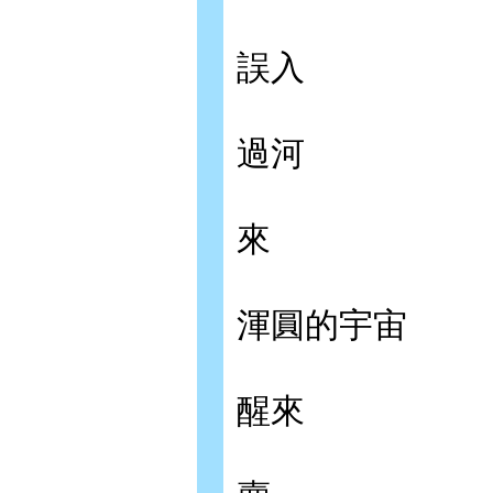
誤入
過河
來
渾圓的宇宙
醒來