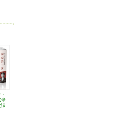
講：
0堂
賞課