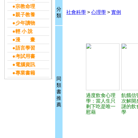
●宗教命理
分
社會科學
>
心理學
>
實例
●親子教養
類
●少年讀物
●輕 小 說
●漫 畫
●語言學習
●考試用書
●電腦資訊
●專業書籍
同
類
書
過度飲食心理
飢餓信
推
學：當人生只
次解開
薦
剩下吃是唯一
謎的飲
慰藉
學