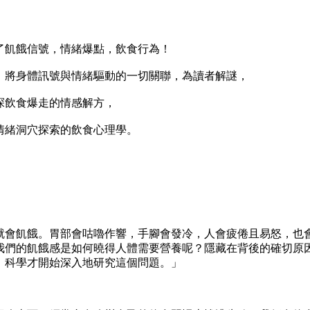
飢餓信號，情緒爆點，飲食行為！
將身體訊號與情緒驅動的一切關聯，為讀者解謎，
飲食爆走的情感解方，
緒洞穴探索的飲食心理學。
會飢餓。胃部會咕嚕作響，手腳會發冷，人會疲倦且易怒，也
我們的飢餓感是如何曉得人體需要營養呢？隱藏在背後的確切原
，科學才開始深入地研究這個問題。」