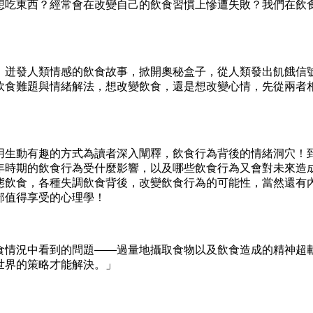
吃東西？經常會在改變自己的飲食習慣上慘遭失敗？我們在飲
迸發人類情感的飲食故事，掀開奧秘盒子，從人類發出飢餓信
飲食難題與情緒解法，想改變飲食，還是想改變心情，先從兩者
生動有趣的方式為讀者深入闡釋，飲食行為背後的情緒洞穴！
年時期的飲食行為受什麼影響，以及哪些飲食行為又會對未來造
態飲食，各種失調飲食背後，改變飲食行為的可能性，當然還有
部值得享受的心理學！
情況中看到的問題——過量地攝取食物以及飲食造成的精神超
世界的策略才能解決。」