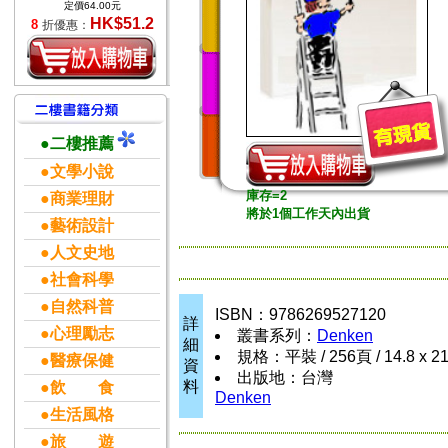
定價64.00元
HK$51.2
8
折優惠：
●二樓推薦
●文學小說
庫存=2
●商業理財
將於1個工作天內出貨
●藝術設計
●人文史地
●社會科學
●自然科普
ISBN：9786269527120
詳
●心理勵志
叢書系列：
Denken
細
規格：平裝 / 256頁 / 14.8 x 2
●醫療保健
資
出版地：台灣
料
●飲 食
Denken
●生活風格
●旅 遊