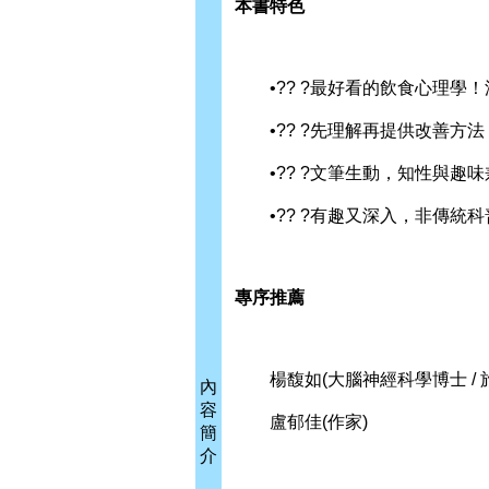
本書特色
•?? ?最好看的飲食心理學
•?? ?先理解再提供改善方法
•?? ?文筆生動，知性與趣味
•?? ?有趣又深入，非傳統
專序推薦
楊馥如(大腦神經科學博士 / 
內
容
盧郁佳(作家)
簡
介