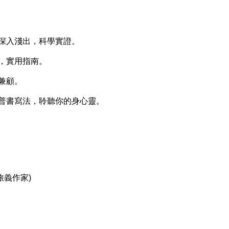
！深入淺出，科學實證。
，實用指南。
兼顧。
科普書寫法，聆聽你的身心靈。
旅義作家)