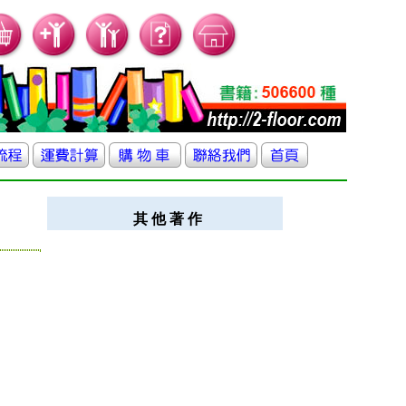
其 他 著 作