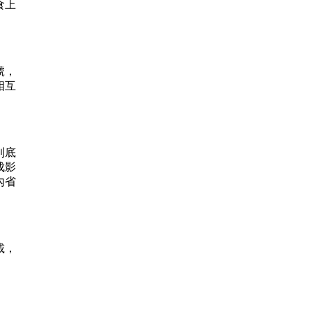
食上
號，
相互
到底
成影
內省
載，