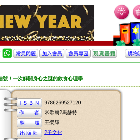
信號！一次解開身心之謎的飲食心理學
9786269527120
米歇爾?馬赫特
王榮輝
?子文化