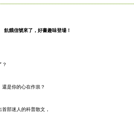
飢餓信號來了，好書趣味登場！
，
了？
還是你的心在作祟？
首部迷人的科普散文，
，