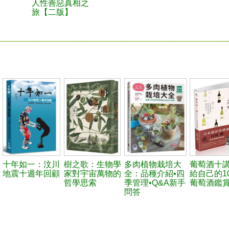
人性善惡真相之
旅【二版】
十年如一：汶川
樹之歌：生物學
多肉植物栽培大
葡萄酒十
地震十週年回顧
家對宇宙萬物的
全：品種介紹•四
給自己的1
哲學思索
季管理•Q&A新手
葡萄酒鑑
問答