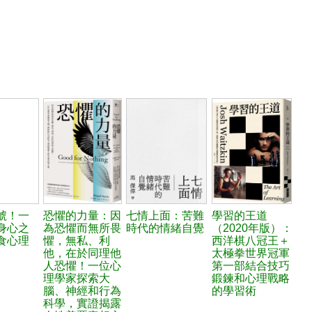
號！一
恐懼的力量：因
七情上面：苦難
學習的王道
身心之
為恐懼而無所畏
時代的情緒自覺
（2020年版）：
食心理
懼，無私、利
西洋棋八冠王＋
他，在於同理他
太極拳世界冠軍
人恐懼！一位心
第一部結合技巧
理學家探索大
鍛鍊和心理戰略
腦、神經和行為
的學習術
科學，實證揭露