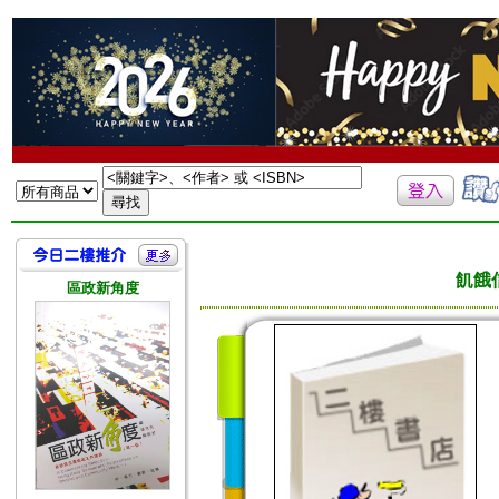
飢餓
區政新角度