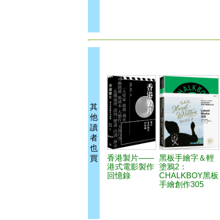
其
他
讀
者
也
香港製片——
黑板手繪字＆輕
買
港式電影製作
塗鴉2：
回憶錄
CHALKBOY黑板
手繪創作305