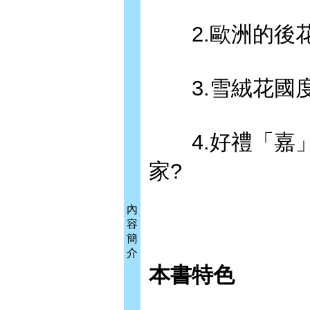
2.歐洲的後花
3.雪絨花國度
4.好禮「嘉」
家?
內
容
簡
介
本書特色