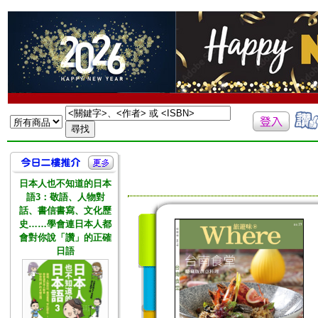
日本人也不知道的日本
語3：敬語、人物對
話、書信書寫、文化歷
史……學會連日本人都
會對你說「讚」的正確
日語