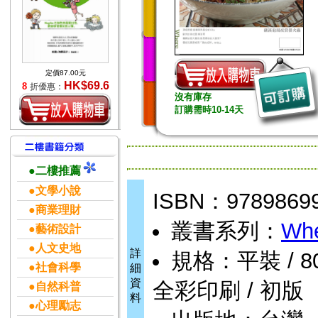
定價87.00元
HK$69.6
8
折優惠：
沒有庫存
訂購需時10-14天
●二樓推薦
●文學小說
ISBN：9789869
●商業理財
叢書系列：
Wh
●藝術設計
●人文史地
詳
規格：平裝 / 80頁 
●社會科學
細
資
全彩印刷 / 初版
●自然科普
料
●心理勵志