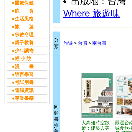
出版地：台灣
●醫療保健
●飲 食
Where 旅遊味
●生活風格
●旅 遊
●宗教命理
分
●親子教養
旅遊
>
台灣
>
南台灣
類
●少年讀物
●輕 小 說
●漫 畫
●語言學習
●考試用書
●電腦資訊
●專業書籍
同
類
書
大高雄時空散
嚴選台
推
策：建築與美
城食飲
薦