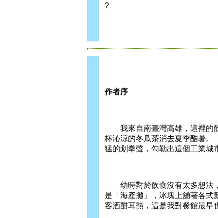
?
作者序
我來自南臺灣高雄，這裡的飲
杯沁涼的冬瓜茶消去夏季酷暑。
猛的划拳聲，勾勒出這個工業城
幼時對於飲食沒有太多想法，
是「海產攤」，冰塊上舖著各式
客酒酣耳熱，這是我對餐館最早