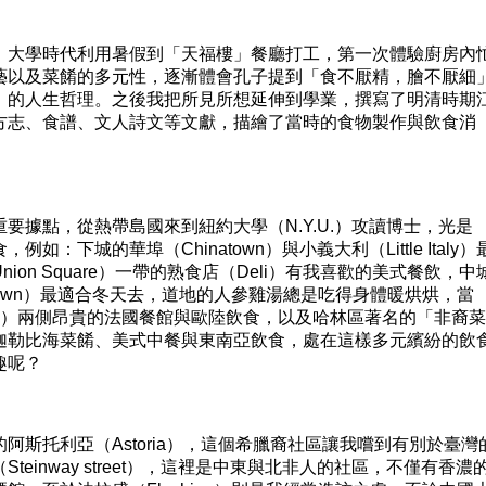
大學時代利用暑假到「天福樓」餐廳打工，第一次體驗廚房內
藝以及菜餚的多元性，逐漸體會孔子提到「食不厭精，膾不厭細
」的人生哲理。之後我把所見所想延伸到學業，撰寫了明清時期
方志、食譜、文人詩文等文獻，描繪了當時的食物製作與飲食消
據點，從熱帶島國來到紐約大學（N.Y.U.）攻讀博士，光是
：下城的華埠（Chinatown）與小義大利（Little Italy）
on Square）一帶的熟食店（Deli）有我喜歡的美式餐飲，中
 Town）最適合冬天去，道地的人參雞湯總是吃得身體暖烘烘，當
 Park）兩側昂貴的法國餐館與歐陸飲食，以及哈林區著名的「非裔菜
迦勒比海菜餚、美式中餐與東南亞飲食，處在這樣多元繽紛的飲
趣呢？
托利亞（Astoria），這個希臘裔社區讓我嚐到有別於臺灣
einway street），這裡是中東與北非人的社區，不僅有香濃