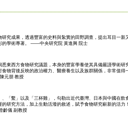
研究成果，透過豐富的史料與紮實的田野調查，提出耳目一新
的學術專著。 ——中央研究院 黃進興 院士
悉東西方食物研究議題，本身的豐富學養使其具備嚴謹學術研
討食物背後反映的政治權力、醫療養生以及族群關係，非常值得
陳元朋 教授
、「鱉」以及「三杯雞」，勾勒出近代臺灣、日本與中國在飲
謹的研究方法，加上生動活潑的敘述，賦予食物研究嶄新的活力
曾齡儀 副教授