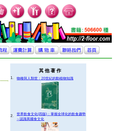
其 他 著 作
1.
物種與人類世：20世紀的動植物知識
世界飲食文化(四版)：掌握全球化的飲食趨勢
2.
∼認識異國食文化