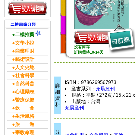
●二樓推薦
●文學小說
沒有庫存
●商業理財
訂購需時10-14天
●藝術設計
●人文史地
●社會科學
ISBN：9786269567973
●自然科普
詳
叢書系列：
允晨叢刊
●心理勵志
細
規格：平裝 / 272頁 / 15 x 21 x
資
●醫療保健
出版地：台灣
料
允晨叢刊
●飲 食
●生活風格
●旅 遊
分
●宗教命理