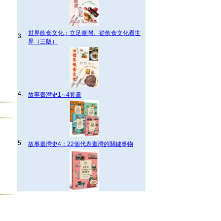
世界飲食文化：立足臺灣、從飲食文化看世
3.
界（三版）
4.
故事臺灣史1∼4套書
5.
故事臺灣史4：22個代表臺灣的關鍵事物