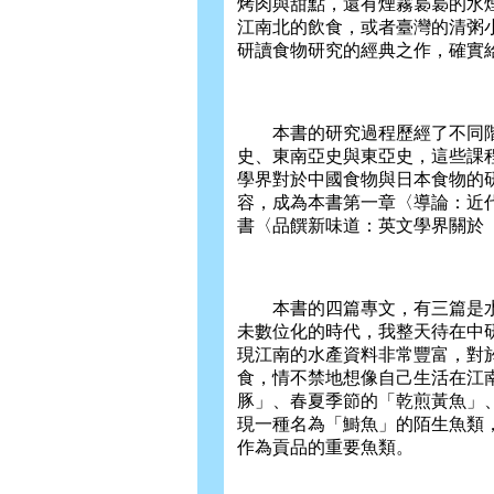
烤肉與甜點，還有煙霧裊裊的水煙
江南北的飲食，或者臺灣的清粥
研讀食物研究的經典之作，確實
本書的研究過程歷經了不同階
史、東南亞史與東亞史，這些課
學界對於中國食物與日本食物的
容，成為本書第一章〈導論：近
書〈品饌新味道：英文學界關於
本書的四篇專文，有三篇是水
未數位化的時代，我整天待在中
現江南的水產資料非常豐富，對
食，情不禁地想像自己生活在江
豚」、春夏季節的「乾煎黃魚」
現一種名為「鰣魚」的陌生魚類
作為貢品的重要魚類。