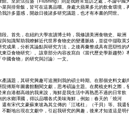
館。至於法拉盛（Flushing）則是我經常造訪之處，不論中國
小菜與排骨飯，皆可在這裏品嚐。身處大蘋果多元的飲食環境，
給我許多靈感，開啟日後諸多研究議題，也才有本書的問世。
段。首先，在紐約大學攻讀博士時，我修讀美洲食物史、歐洲
程與知識幫助我瞭解近代世界食物史的變遷脈絡，並從中擷取英
研究成果，分析其論點與研究方法，之後再彙整成具有思辯性的
代東亞食物研究〉。該章部分內容改寫自《當代歷史學新趨勢》
「中國食物」的研究與討論〉一文。
產議題，其研究興趣可追溯到我的碩士時期。在那個史料文獻
研院傅斯年圖書館翻閱文獻，思考碩論主題。在爬梳史料之際，
於來自港都高雄的我來說，海鮮是我生活中再熟悉不過的日常飲
南的水鄉澤國，得以品嚐各式美味海鮮，例如：春天的「燒河
、還有宋代文豪蘇東坡為其立傳的「江瑤柱」（干貝）等。我還
，不斷地出現在文獻中，引起我研究的興趣，後來才知道這是明