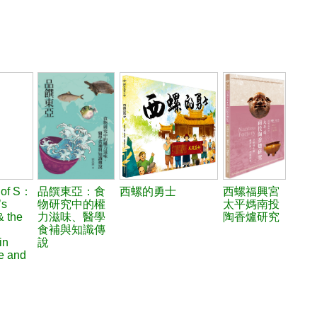
 of S：
品饌東亞：食
西螺的勇士
西螺福興宮
’s
物研究中的權
太平媽南投
& the
力滋味、醫學
陶香爐研究
食補與知識傳
in
說
re and