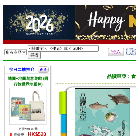
品饌東亞：食
地圖+地圖創意遊戲 (附
行旅世界地圖包)
定價650.00元
HK$520
8
折優惠：