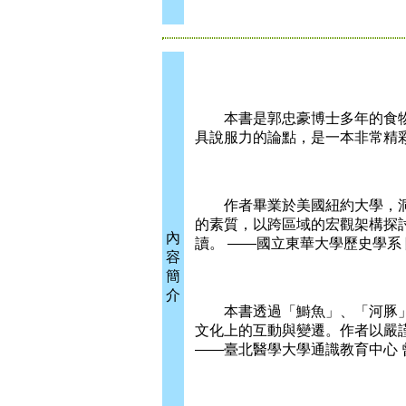
本書是郭忠豪博士多年的食物
具說服力的論點，是一本非常精彩
作者畢業於美國紐約大學，洞
的素質，以跨區域的宏觀架構探
內
讀。 ——國立東華大學歷史學系 
容
簡
介
本書透過「鰣魚」、「河豚」
文化上的互動與變遷。作者以嚴
——臺北醫學大學通識教育中心 