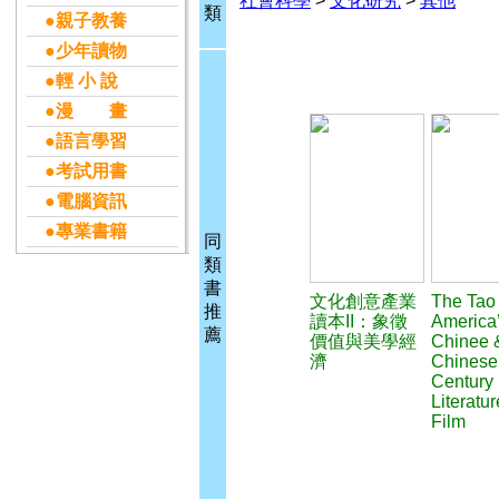
社會科學
>
文化研究
>
其他
類
●親子教養
●少年讀物
●輕 小 說
●漫 畫
●語言學習
●考試用書
●電腦資訊
●專業書籍
同
類
書
文化創意產業
The Tao
推
讀本II：象徵
America
薦
價值與美學經
Chinee 
濟
Chinese
Century 
Literatu
Film