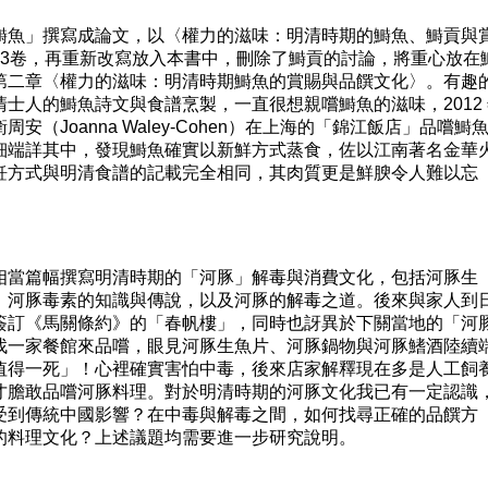
魚」撰寫成論文，以〈權力的滋味：明清時期的鰣魚、鰣貢與
33卷，再重新改寫放入本書中，刪除了鰣貢的討論，將重心放在
第二章〈權力的滋味：明清時期鰣魚的賞賜與品饌文化〉。有趣
士人的鰣魚詩文與食譜烹製，一直很想親嚐鰣魚的滋味，2012 
（Joanna Waley-Cohen）在上海的「錦江飯店」品嚐鰣
細端詳其中，發現鰣魚確實以新鮮方式蒸食，佐以江南著名金華
飪方式與明清食譜的記載完全相同，其肉質更是鮮腴令人難以忘
當篇幅撰寫明清時期的「河豚」解毒與消費文化，包括河豚生
、河豚毒素的知識與傳說，以及河豚的解毒之道。後來與家人到
簽訂《馬關條約》的「春帆樓」，同時也訝異於下關當地的「河
找一家餐館來品嚐，眼見河豚生魚片、河豚鍋物與河豚鰭酒陸續
值得一死」！心裡確實害怕中毒，後來店家解釋現在多是人工飼
才膽敢品嚐河豚料理。對於明清時期的河豚文化我已有一定認識
受到傳統中國影響？在中毒與解毒之間，如何找尋正確的品饌方
的料理文化？上述議題均需要進一步研究說明。