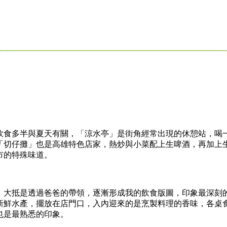
食多半與夏天有關，「涼水亭」是街角經常出現的休憩站，喝
「切仔攤」也是高雄特色店家，熱炒與小菜配上生啤酒，再加上
市的特殊味道。
大抵是透過爸爸的帶領，逐漸形成我的飲食版圖，印象最深刻
新鮮水產，擺放在店門口，入內迎來的是烹製料理的香味，各桌
也是最熟悉的印象。