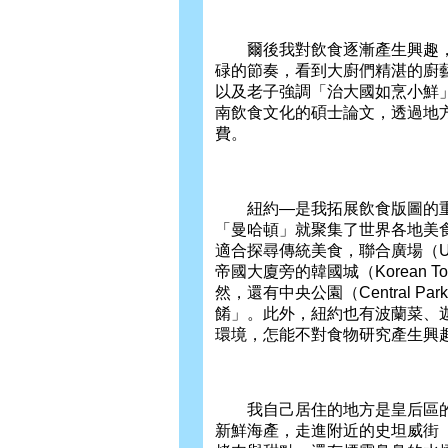
爾後我對飲食逐漸產生興趣，
碌的節奏，看到大廚們精湛的廚
以及老子強調「治大國如烹小鮮
南飲食文化的碩士論文，透過地
費。
紐約—是我拓展飲食版圖的重要
「曼哈頓」就聚集了世界各地美食，例如
適合探尋傳統美食，聯合廣場（Uni
帝國大廈旁的韓國城（Korean
然，還有中央公園（Central
餚」。此外，紐約也有波蘭菜、
環境，怎能不對食物研究產生興
我自己居住的地方是皇后區的阿斯
新鮮海產，走進附近的史坦威街（St