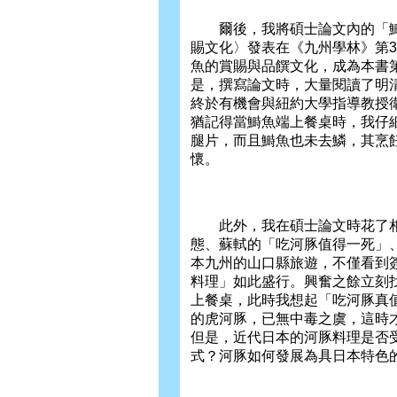
爾後，我將碩士論文內的「鰣
賜文化〉發表在《九州學林》第
魚的賞賜與品饌文化，成為本書
是，撰寫論文時，大量閱讀了明清
終於有機會與紐約大學指導教授衛周安
猶記得當鰣魚端上餐桌時，我仔
腿片，而且鰣魚也未去鱗，其烹
懷。
此外，我在碩士論文時花了相
態、蘇軾的「吃河豚值得一死」
本九州的山口縣旅遊，不僅看到
料理」如此盛行。興奮之餘立刻
上餐桌，此時我想起「吃河豚真
的虎河豚，已無中毒之虞，這時
但是，近代日本的河豚料理是否
式？河豚如何發展為具日本特色