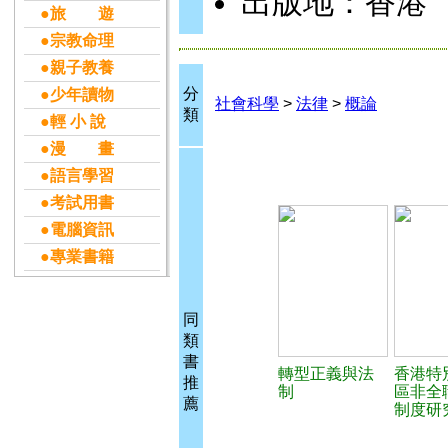
出版地：香港
●旅 遊
●宗教命理
●親子教養
分
●少年讀物
社會科學
>
法律
>
概論
類
●輕 小 說
●漫 畫
●語言學習
●考試用書
●電腦資訊
●專業書籍
同
類
書
轉型正義與法
香港特
推
制
區非全
薦
制度研