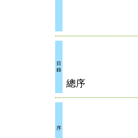
目
錄
總序
序