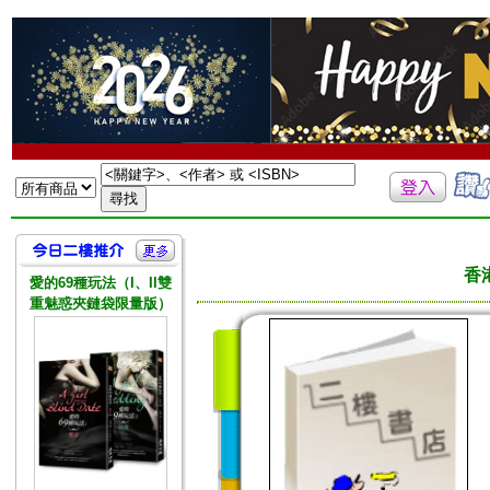
香
愛的69種玩法（I、II雙
重魅惑夾鏈袋限量版）