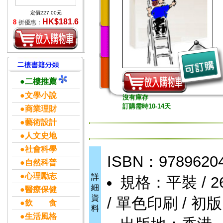
定價227.00元
HK$181.6
8
折優惠：
●二樓推薦
●文學小說
沒有庫存
訂購需時10-14天
●商業理財
●藝術設計
●人文史地
●社會科學
ISBN：9789620
●自然科普
●心理勵志
詳
規格：平裝 / 264
細
●醫療保健
資
/ 單色印刷 / 初版
●飲 食
料
●生活風格