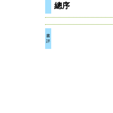
總序
書
評