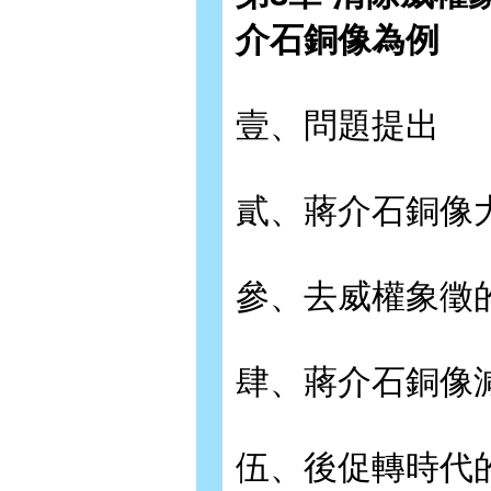
介石銅像為例
壹、問題提出
貳、蔣介石銅像
參、去威權象徵
肆、蔣介石銅像
伍、後促轉時代