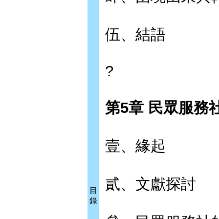
伍、結語
?
第5章 民眾服務
壹、緣起
貳、文獻探討
目
錄