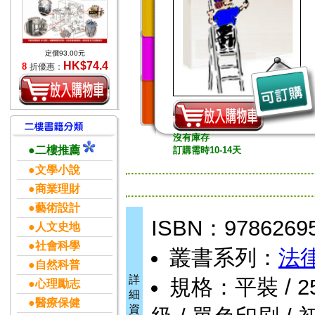
定價93.00元
HK$74.4
8
折優惠：
沒有庫存
●二樓推薦
訂購需時10-14天
●文學小說
●商業理財
●藝術設計
ISBN：9786269
●人文史地
●社會科學
叢書系列：
法
●自然科普
詳
規格：平裝 / 256頁
●心理勵志
細
●醫療保健
資