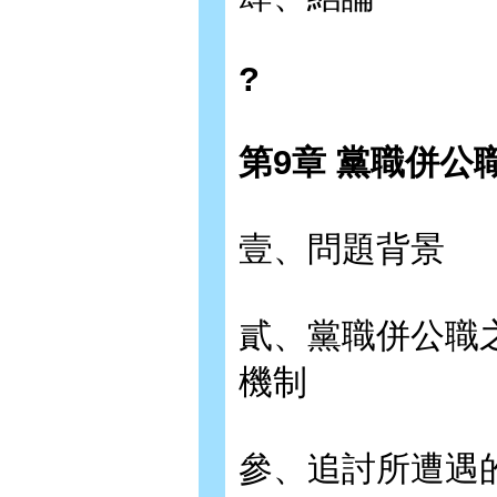
?
第9章 黨職併公
壹、問題背景
貳、黨職併公職
機制
參、追討所遭遇