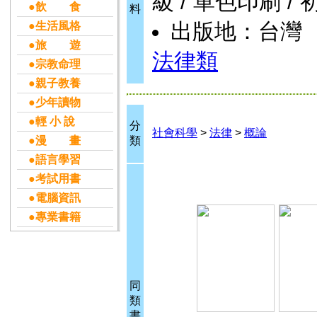
級 / 單色印刷 / 
●飲 食
料
出版地：台灣
●生活風格
●旅 遊
法律類
●宗教命理
●親子教養
●少年讀物
●輕 小 說
分
社會科學
>
法律
>
概論
●漫 畫
類
●語言學習
●考試用書
●電腦資訊
●專業書籍
同
類
書