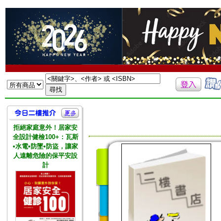
拒絕家庭意外！居家安
全設計健檢100+：瓦斯
•水電•防墜•防盜，讓家
人遠離危險的保平安設
計