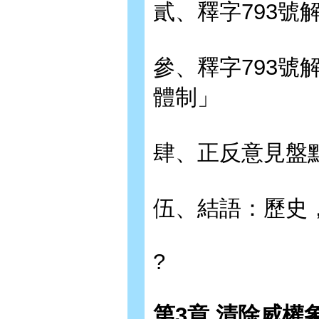
貳、釋字793號
參、釋字793
體制」
肆、正反意見盤
伍、結語：歷史
?
第3章 清除威權