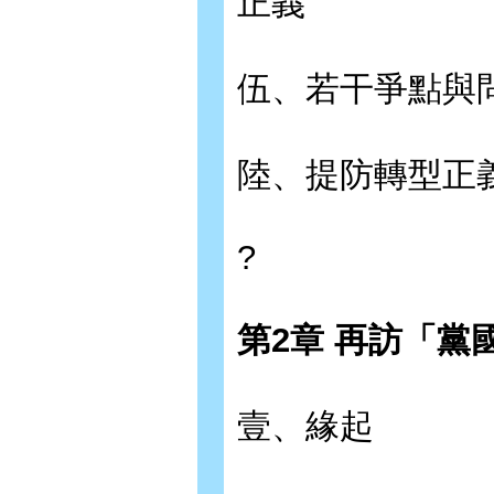
正義
伍、若干爭點與
陸、提防轉型正
?
第2章 再訪「黨
壹、緣起