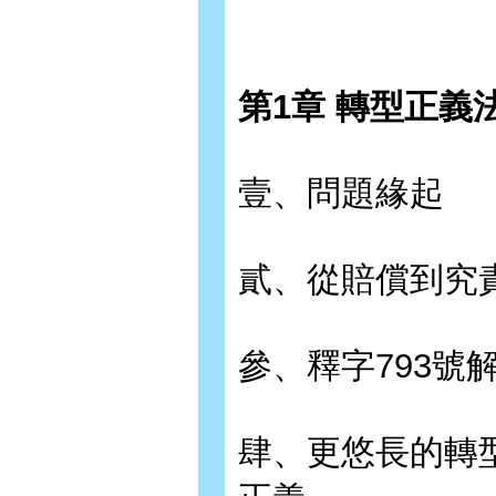
第1章 轉型正義
壹、問題緣起
貳、從賠償到究
參、釋字793號
肆、更悠長的轉