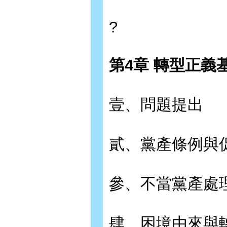
?
第4章 轉型正義
壹、問題提出
貳、黨產條例與
參、不當黨產處
肆、困境由來與