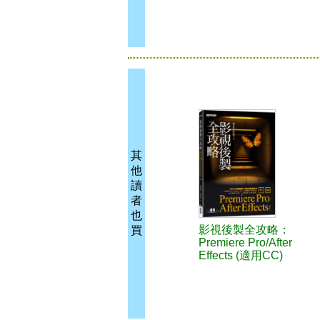
其
他
讀
者
也
影視後製全攻略：
買
Premiere Pro/After
Effects (適用CC)