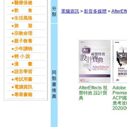
●醫療保健
分
●飲 食
電腦資訊
>
影音多媒體
>
AfterEf
類
●生活風格
●旅 遊
●宗教命理
●親子教養
●少年讀物
●輕 小 說
●漫 畫
●語言學習
同
類
●考試用書
書
●電腦資訊
AfterEffects 視
Adobe
推
覺特效 設計寶
Premie
●專業書籍
薦
典
ACP
應考攻
2020/2