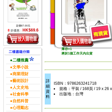
定價87.00元
HK$69.6
8
折優惠：
庫存=1
將於1個工作天內出貨
●二樓推薦
●文學小說
●商業理財
●藝術設計
詳
ISBN：9786263241718
細
●人文史地
規格：平裝 / 168頁 / 19 x 26 
資
出版地：台灣
●社會科學
料
●自然科普
●心理勵志