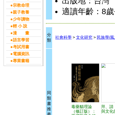
出版地：台灣
●宗教命理
適讀年齡：8歲
●親子教養
●少年讀物
●輕 小 說
●漫 畫
分
社會科學
>
文化研究
>
民族學/
●語言學習
類
●考試用書
●電腦資訊
●專業書籍
同
類
書
毒藥貓理論
拜、請
推
（修訂版）：
與文化
薦