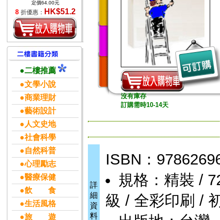
定價64.00元
HK$51.2
8
折優惠：
●二樓推薦
●文學小說
沒有庫存
●商業理財
訂購需時10-14天
●藝術設計
●人文史地
●社會科學
●自然科普
ISBN：9786269
●心理勵志
規格：精裝 / 72頁 
●醫療保健
詳
●飲 食
細
級 / 全彩印刷 / 
●生活風格
資
料
●旅 遊