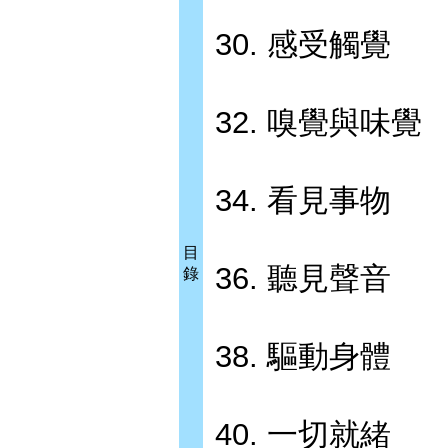
30. 感受觸覺
32. 嗅覺與味覺
34. 看見事物
目
36. 聽見聲音
錄
38. 驅動身體
40. 一切就緒