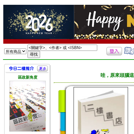
哇，原來頭腦這
區政新角度