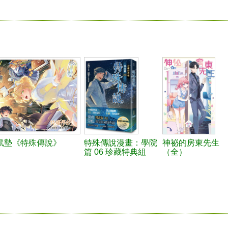
鼠墊《特殊傳說》
特殊傳說漫畫：學院
神祕的房東先生
篇 06 珍藏特典組
（全）