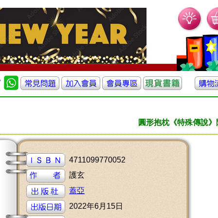
圓形抱枕《特殊傳說》
4711099770052
護玄
蓋亞
2022年6月15日