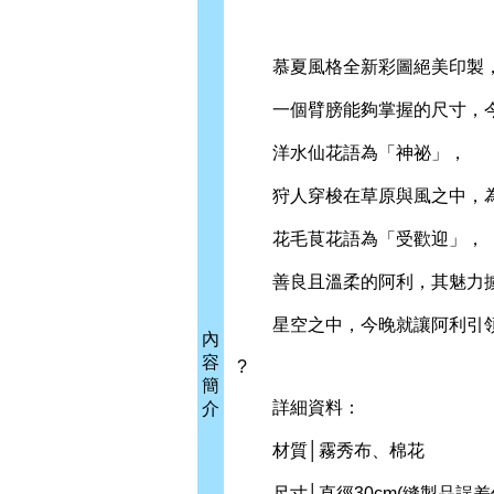
慕夏風格全新彩圖絕美印製
一個臂膀能夠掌握的尺寸，今天
洋水仙花語為「神祕」，
狩人穿梭在草原與風之中，為
花毛茛花語為「受歡迎」，
善良且溫柔的阿利，其魅力擄
星空之中，今晚就讓阿利引領
內
容
?
簡
詳細資料：
介
材質│霧秀布、棉花
尺寸│直徑30cm(縫製品誤差值