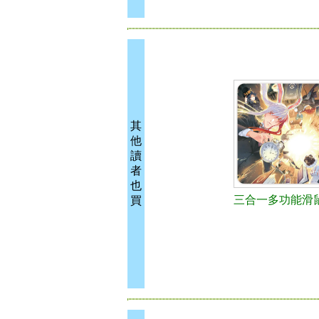
其
他
讀
者
也
三合一多功能滑
買