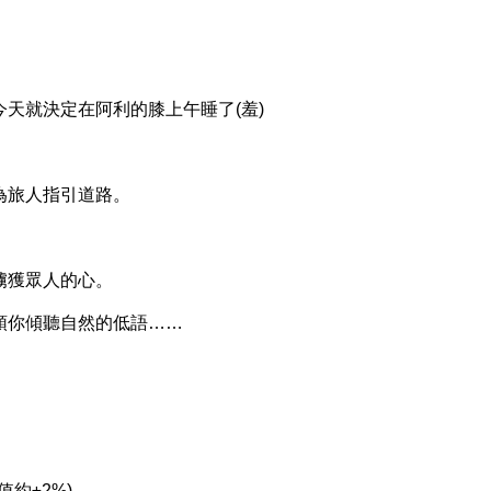
，
就決定在阿利的膝上午睡了(羞)
旅人指引道路。
獲眾人的心。
你傾聽自然的低語……
約±2%)