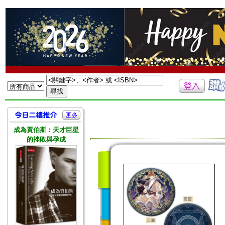
成為賈伯斯：天才巨星
的挫敗與孕成