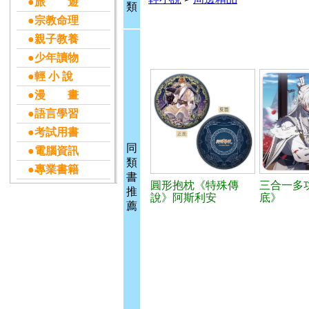
●旅 遊
類
●宗教命理
●親子教養
●少年讀物
●輕 小 說
●漫 畫
●語言學習
●考試用書
同
●電腦資訊
類
●專業書籍
書
圓形抱枕《特殊傳
三合一多
推
說》阿斯利安
底》
薦