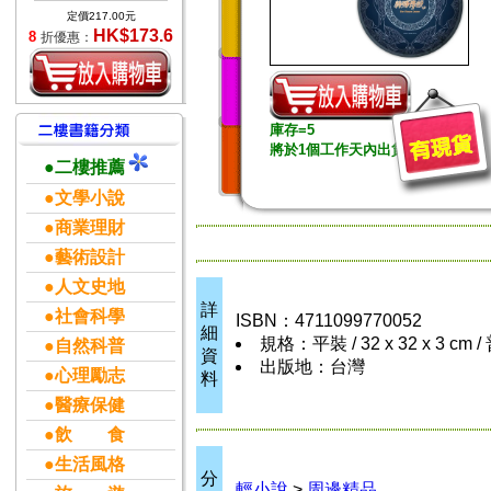
定價217.00元
HK$173.6
8
折優惠：
庫存=5
將於1個工作天內出貨
●二樓推薦
●文學小說
●商業理財
●藝術設計
●人文史地
詳
●社會科學
ISBN：4711099770052
細
規格：平裝 / 32 x 32 x 3 cm
●自然科普
資
出版地：台灣
●心理勵志
料
●醫療保健
●飲 食
●生活風格
分
輕小說
>
周邊精品