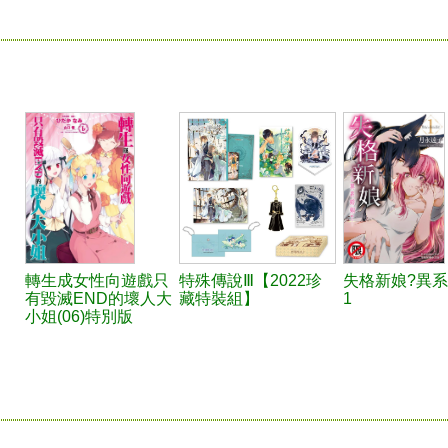
轉生成女性向遊戲只
特殊傳說Ⅲ【2022珍
失格新娘?異系
有毀滅END的壞人大
藏特裝組】
1
小姐(06)特別版