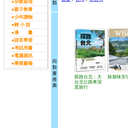
●宗教命理
類
●親子教養
●少年讀物
●輕 小 說
●漫 畫
●語言學習
●考試用書
●電腦資訊
同
●專業書籍
類
書
探路台北：大
旅遊味安
推
台北公路車深
薦
度旅行