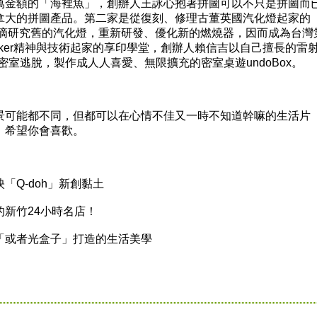
金額的「海裡魚」，創辦人王詠心抱著拼圖可以不只是拼圖而
拿大的拼圖產品。第二家是從復刻、修理古董英國汽化燈起家的
一點一滴研究舊的汽化燈，重新研發、優化新的燃燒器，因而成為台灣
ker精神與技術起家的享印學堂，創辦人賴信吉以自己擅長的雷
密室逃脫，製作成人人喜愛、無限擴充的密室桌遊undoBox。
可能都不同，但都可以在心情不佳又一時不知道幹嘛的生活片
。希望你會喜歡。
Q-doh」新創黏土
新竹24小時名店！
或者光盒子」打造的生活美學