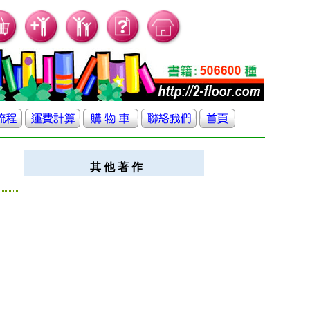
其 他 著 作