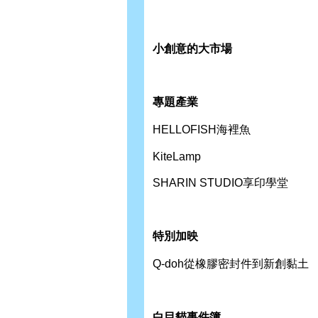
小創意的大市場
專題產業
HELLOFISH海裡魚
KiteLamp
SHARIN STUDIO享印學堂
特別加映
Q-doh從橡膠密封件到新創黏土
白目貓事件簿