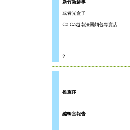
新竹新鮮事
或者光盒子
Ca Ca越南法國麵包專賣店
?
推薦序
編輯室報告