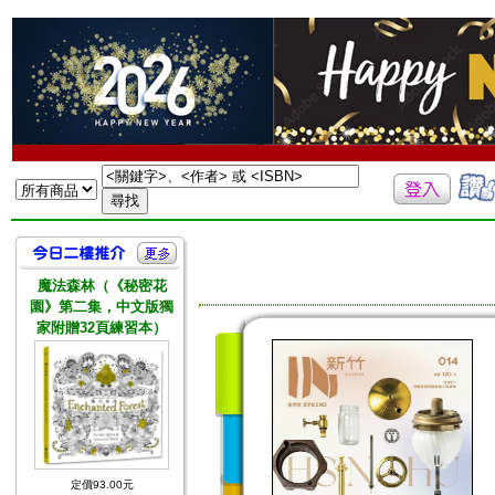
魔法森林（《秘密花
園》第二集，中文版獨
家附贈32頁練習本）
定價93.00元