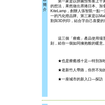
第一家是以拼圖預售衝上千萬
簡
的想法，果然做出席捲日本、加
介
KiteLamp，創辦人張智凱
一的汽化燈品牌。第三家是以Ma
割與3D列印，結合字自己喜愛的
這三個「療癒」產品使用場景
刻，給你一個如同擁抱般的暖意
★也是療癒感十足—特別加映「
★老新竹人帶路，你所不知的
★一座城市的新入口—探訪「