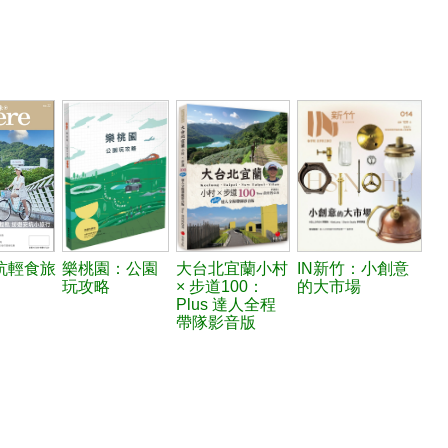
坑輕食旅
樂桃園：公園
大台北宜蘭小村
IN新竹：小創意
玩攻略
× 步道100：
的大市場
Plus 達人全程
帶隊影音版