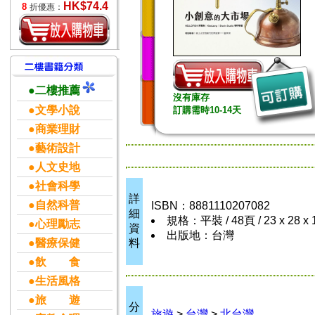
HK$74.4
8
折優惠：
●二樓推薦
沒有庫存
●文學小說
訂購需時10-14天
●商業理財
●藝術設計
●人文史地
●社會科學
詳
●自然科普
ISBN：8881110207082
細
規格：平裝 / 48頁 / 23 x 28 x
●心理勵志
資
出版地：台灣
●醫療保健
料
●飲 食
●生活風格
●旅 遊
分
旅遊
>
台灣
>
北台灣