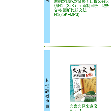
新制對應絕對合格！日檢必背閱
讀N1（25K）＋新制日檢！絕對
合格 圖解比較文法
N1(25K+MP3)
其
他
讀
者
也
文言文原來這麼
買
Easy！