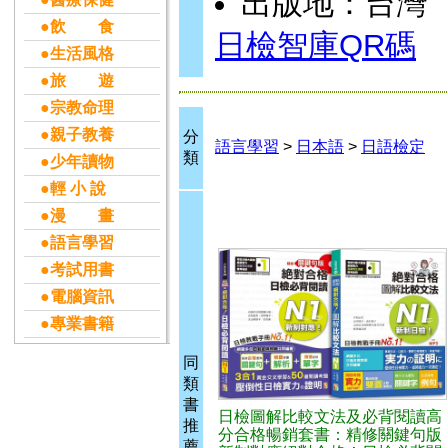
出版地：台灣
●飲 食
日檢智庫QR碼
●生活風格
●旅 遊
●宗教命理
●親子教養
分
語言學習
>
日本語
>
日語檢定
類
●少年讀物
●輕 小 說
●漫 畫
●語言學習
●考試用書
●電腦資訊
●專業書籍
同
類
書
日檢圖解比較文法及必背閱讀高
推
分合格暢銷套書：精修關鍵句版
薦