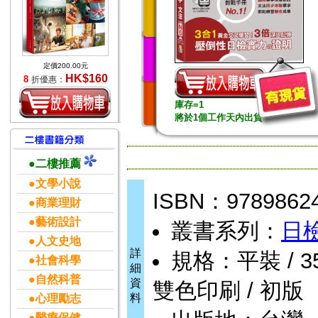
定價200.00元
HK$160
8
折優惠：
庫存=1
將於1個工作天內出貨
●二樓推薦
●文學小說
ISBN：9789862
●商業理財
●藝術設計
叢書系列：
日
●人文史地
詳
規格：平裝 / 352頁
●社會科學
細
●自然科普
資
雙色印刷 / 初版
料
●心理勵志
●醫療保健