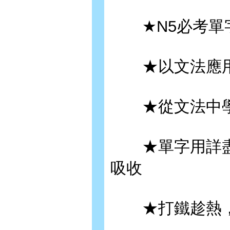
★N5必考單字
★以文法應用
★從文法中學
★單字用詳盡辭
吸收
★打鐵趁熱，