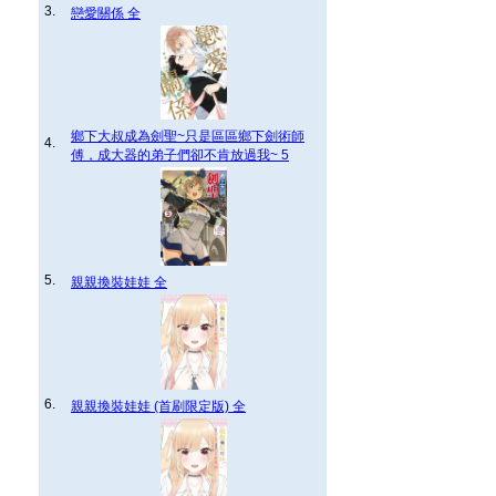
3.
戀愛關係 全
鄉下大叔成為劍聖~只是區區鄉下劍術師
4.
傅，成大器的弟子們卻不肯放過我~ 5
5.
親親換裝娃娃 全
6.
親親換裝娃娃 (首刷限定版) 全