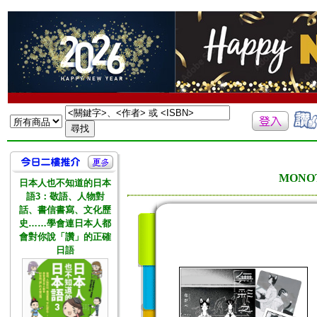
MONO
日本人也不知道的日本
語3：敬語、人物對
話、書信書寫、文化歷
史……學會連日本人都
會對你說「讚」的正確
日語