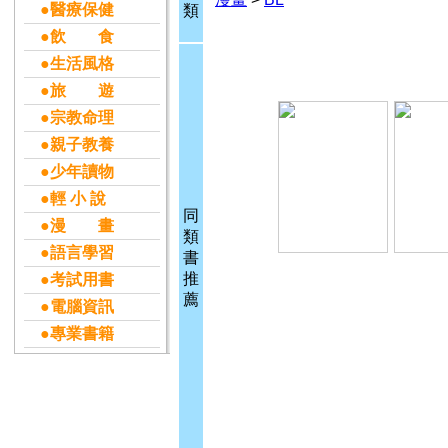
●醫療保健
類
●飲 食
●生活風格
●旅 遊
●宗教命理
●親子教養
●少年讀物
●輕 小 說
同
●漫 畫
類
●語言學習
書
推
●考試用書
薦
●電腦資訊
●專業書籍