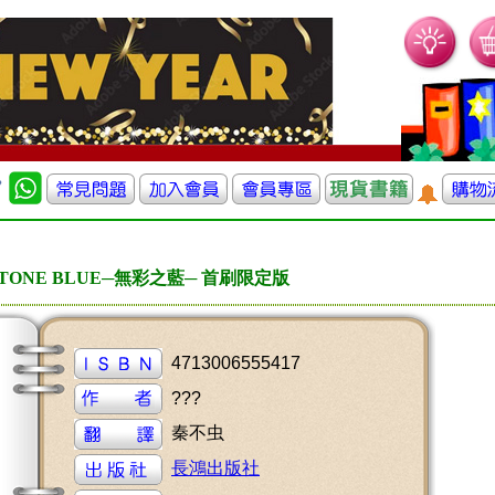
TONE BLUE─無彩之藍─ 首刷限定版
4713006555417
???
秦不虫
長鴻出版社