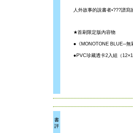
人外故事的說書者•???譜寫的
★首刷限定版內容物
●《MONOTONE BLUE─無
●PVC珍藏透卡2入組（12×17
書
評