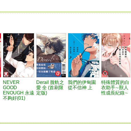
NEVER
Derail 脫軌之
我們的伊甸園
特殊體質的白
GOOD
愛 全 (首刷限
從不信神 上
衣助手∼獸人
ENOUGH 永遠
定版)
性成長紀錄∼
不夠好(01)