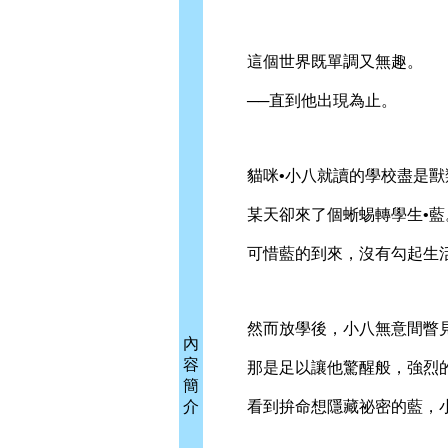
這個世界既單調又無趣。
──直到他出現為止。
貓咪•小八就讀的學校盡是獸
某天卻來了個蜥蜴轉學生•藍
可惜藍的到來，沒有勾起生活
然而放學後，小八無意間瞥見
內
容
那是足以讓他驚醒般，強烈
簡
介
看到拚命想隱藏祕密的藍，小