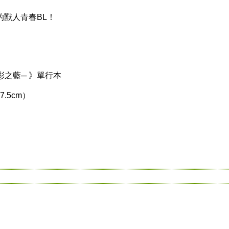
獸人青春BL！
彩之藍─ 》單行本
.5cm）