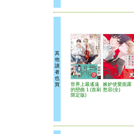
其
他
讀
者
也
世界上最遙遠
嫉妒使愛面露
買
的戀曲 1 (首刷
愁容(全)
限定版)