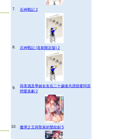
7.
石神戰記 2
8.
石神戰記 (首刷限定版) 2
與美酒及學姊女友在二十歲後共譜甜蜜同居
9.
戀愛喜劇 2
10.
魔彈之王與聖泉的雙紋劍 5