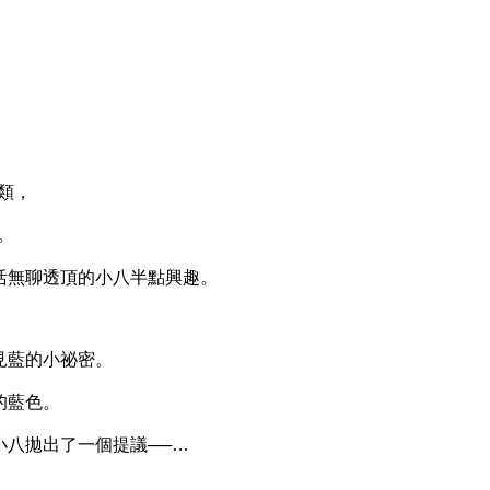
類，
。
無聊透頂的小八半點興趣。
藍的小祕密。
的藍色。
八拋出了一個提議──…