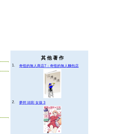
其 他 著 作
1.
奇怪的無人商店7：奇怪的無人麵包店
2.
夢想 頭彩 女孩 3