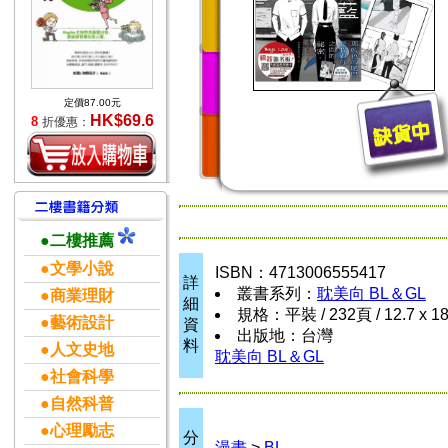
定價87.00元
HK$69.6
8
折優惠：
●二樓推薦
●文學小說
ISBN：4713006555417
詳
叢書系列：
耽美向 BL＆GL
●商業理財
細
規格：平裝 / 232頁 / 12.7 x 1
●藝術設計
資
出版地：台灣
料
●人文史地
耽美向 BL＆GL
●社會科學
●自然科普
●心理勵志
分
漫畫
>
BL