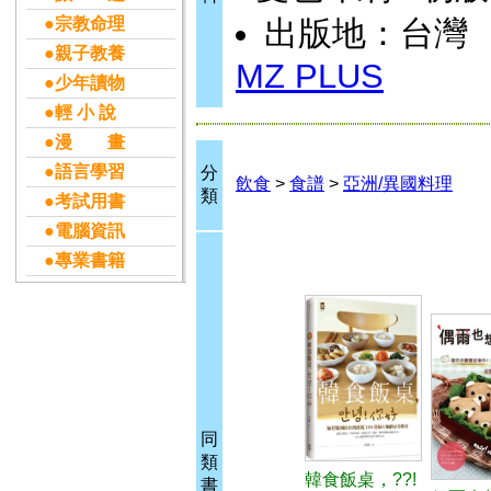
●宗教命理
出版地：台灣
●親子教養
MZ PLUS
●少年讀物
●輕 小 說
●漫 畫
●語言學習
分
飲食
>
食譜
>
亞洲/異國料理
類
●考試用書
●電腦資訊
●專業書籍
同
類
韓食飯桌，??!
書