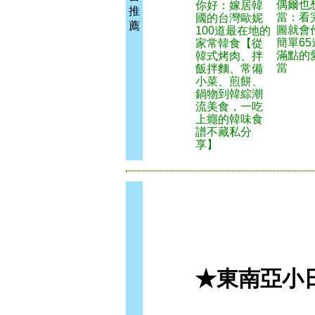
偶爾也
你好：嫁居韓
推
當：看
國的台灣歐妮
薦
圖就會
100道最在地的
簡單6
家常韓食【從
滿點的
韓式烤肉、拌
當
飯拌麵、常備
小菜、煎餅、
鍋物到韓綜潮
流美食，一吃
上癮的韓味食
譜不藏私分
享】
★東南亞小日