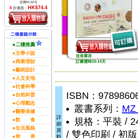
定價93.00元
HK$74.4
8
折優惠：
●二樓推薦
●文學小說
沒有庫存
●商業理財
訂購需時10-14天
●藝術設計
●人文史地
●社會科學
ISBN：97898606
●自然科普
●心理勵志
叢書系列：
MZ
●醫療保健
詳
規格：平裝 / 240頁
●飲 食
細
●生活風格
資
/ 雙色印刷 / 初版
●旅 遊
料