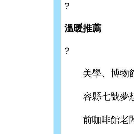
?
溫暖推薦
?
美學、博物館工
容縣七號夢想家 
前咖啡館老闆、藝