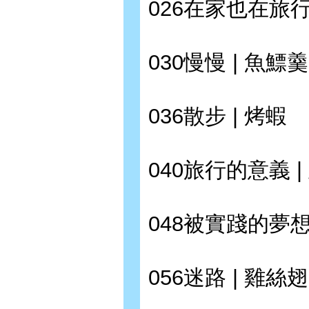
026在家也在旅行
030慢慢 | 魚鰾羹
036散步 | 烤蝦
040旅行的意義 |
048被實踐的夢想
056迷路 | 雞絲翅