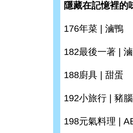
隱藏在記憶裡的
176年菜 | 滷鴨
182最後一著 | 
188廚具 | 甜蛋
192小旅行 | 豬
198元氣料理 | A