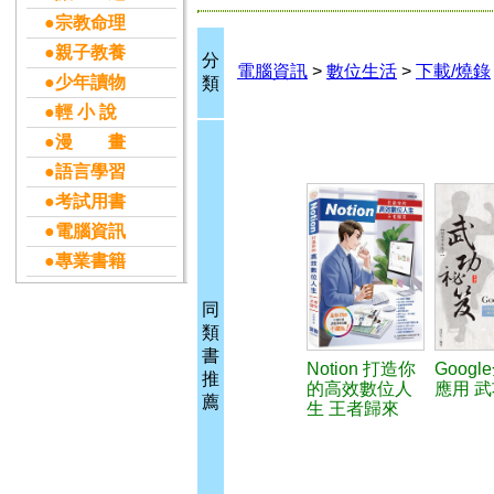
●宗教命理
●親子教養
分
電腦資訊
>
數位生活
>
下載/燒錄
●少年讀物
類
●輕 小 說
●漫 畫
●語言學習
●考試用書
●電腦資訊
●專業書籍
同
類
書
Notion 打造你
Goog
推
的高效數位人
應用 
薦
生 王者歸來