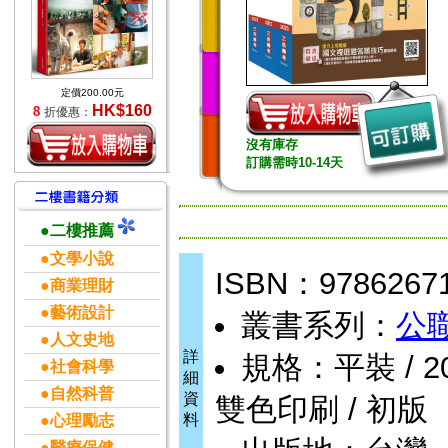
定價200.00元
HK$160
8
折優惠：
沒有庫存
訂購需時10-14天
●二樓推薦
●文學小說
ISBN：9786267
●商業理財
●藝術設計
叢書系列：
公
●人文史地
詳
規格：平裝 / 2008
●社會科學
細
●自然科普
資
雙色印刷 / 初版
料
●心理勵志
●醫療保健