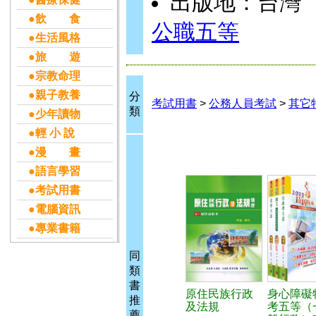
出版地：台灣
●飲 食
公職五等
●生活風格
●旅 遊
●宗教命理
●親子教養
分
考試用書
>
公務人員考試
>
其它
類
●少年讀物
●輕 小 說
●漫 畫
●語言學習
●考試用書
●電腦資訊
●專業書籍
同
類
書
原住民族行政
身心障礙
推
及法規
考五等（
薦