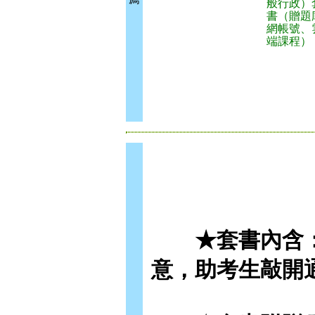
般行政）
書（贈題
網帳號、
端課程）
★套書內含：
意，助考生敲開